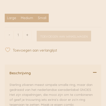
Large
Medium
Small
Ring
-
+
TOEVOEGEN AAN WINKELWAGEN
gedraaid
sterling
zilver
Toevoegen aan verlanglijst
|
Gnoes
aantal
Beschrijving
Sterling zilveren meest simpele smalle ring, maar dan
gedraaid van het nederlandse sieradenlabel GNOES.
Het zijn stapelringen, die mooi zijn om te combineren
of geef je trouwring iets extra’s door er zo’n ring
tegenaan te zetten. Maak je eigen combi.