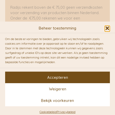
Radijs rekent boven de € 75,00 geen verzendkosten
voor verzending van producten binnen Nederland.
Onder de €75,00 rekenen we voor een
brievenbuspakje €5,70 en voor een pakket €8,95.
Beheer toestemming
Verzending per fietskoeriers
Om de beste ervaringen te bieden, gebruiken wij technologieën zoals
RADIJS werkt samen met de duurzame bezorgdienst
cookies om informatie over je apparaat op te slaan en/of te raadplegen.
Door in te stemmen met deze technologieën kunnen wij gegevens zoals
van
Fietskoeriers.nl
. Pakketten (mits voorradig) voor
surfgedrag of unieke ID's op deze site verwerken. Als je geen toestemming
10.00 uur besteld op een doordeweekse dag,
geeft of uw toestemming intrekt, kan dit een nadelige invloed hebben op
bezorgen zij soms nog op dezelfde dag in de
bepaalde functies en mogelijkheden.
avonduren! Brievenbuspakjes de volgende dag. En
waar mogelijk ook echt op de fiets!!
Accepteren
Weigeren
Copyright © 2026 RADIJS
Bekijk voorkeuren
Conceptstore | Designed by
Ontwerpunie
Cookiebeleid
Privacybeleid