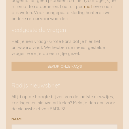
dagen is het geen probleem om het (zo mogelijk) te
ruilen of te retourneren. Laat dit per
mail
even aan
ons weten. Voor aangepaste kleding hanteren we
andere retourvoorwaarden.
veelgestelde vragen
Heb je een vraag? Grote kans dat je hier het
antwoord vindt. We hebben de meest gestelde
vragen voor je op een rijtje gezet.
BEKIJK ONZE FAQ'S
Radijs nieuwsbrief
Altijd op de hoogte blijven van de laatste nieuwtjes,
kortingen en nieuwe artikelen? Meld je dan aan voor
de nieuwsbrief van RADIJS!
NAAM