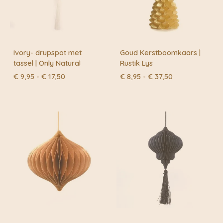
Ivory- drupspot met
Goud Kerstboomkaars |
tassel | Only Natural
Rustik Lys
Prijsklasse:
Prijsklasse:
€
9,95
-
€
17,50
€
8,95
-
€
37,50
€ 9,95
€ 8,95
tot
tot
€ 17,50
€ 37,50