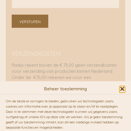
VERSTUREN
VERZENDKOSTEN
Radijs rekent boven de € 75,00 geen verzendkosten
voor verzending van producten binnen Nederland.
Onder de €75,00 rekenen we voor een
brievenbuspakje €5,70 en voor een pakket €8,95.
Beheer toestemming
Verzending per fietskoeriers
Om de beste ervaringen te bieden, gebruiken wij technologieën zoals
RADIJS werkt samen met de duurzame bezorgdienst
cookies om informatie over je apparaat op te slaan en/of te raadplegen.
Door in te stemmen met deze technologieën kunnen wij gegevens zoals
van
Fietskoeriers.nl
. Pakketten (mits voorradig) voor
surfgedrag of unieke ID's op deze site verwerken. Als je geen toestemming
10.00 uur besteld op een doordeweekse dag,
geeft of uw toestemming intrekt, kan dit een nadelige invloed hebben op
bezorgen zij soms nog op dezelfde dag in de
bepaalde functies en mogelijkheden.