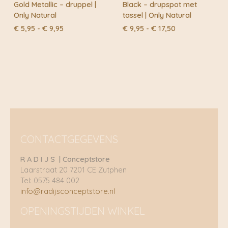
Gold Metallic – druppel |
Black – drupspot met
Only Natural
tassel | Only Natural
Prijsklasse:
Prijsklasse:
€
5,95
-
€
9,95
€
9,95
-
€
17,50
€ 5,95
€ 9,95
tot
tot
€ 9,95
€ 17,50
CONTACTGEGEVENS
R A D I J S | Conceptstore
Laarstraat 20 7201 CE Zutphen
Tel: 0575 484 002
info@radijsconceptstore.nl
OPENINGSTIJDEN WINKEL