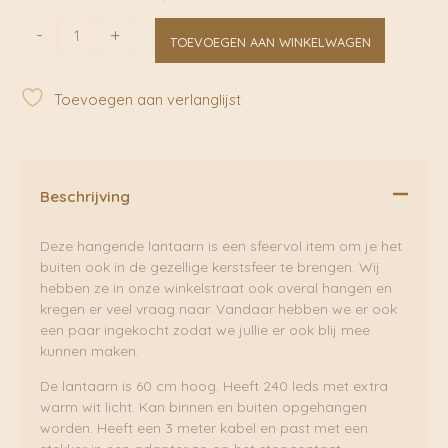
Hangende
-
+
TOEVOEGEN AAN WINKELWAGEN
lantaarn
|
240
Toevoegen aan verlanglijst
leds
|
Extra
Warm
Wit
Beschrijving
aantal
Deze hangende lantaarn is een sfeervol item om je het
buiten ook in de gezellige kerstsfeer te brengen. Wij
hebben ze in onze winkelstraat ook overal hangen en
kregen er veel vraag naar. Vandaar hebben we er ook
een paar ingekocht zodat we jullie er ook blij mee
kunnen maken.
De lantaarn is 60 cm hoog. Heeft 240 leds met extra
warm wit licht. Kan binnen en buiten opgehangen
worden. Heeft een 3 meter kabel en past met een