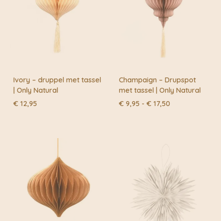
Ivory – druppel met tassel
Champaign – Drupspot
| Only Natural
met tassel | Only Natural
Prijsklasse:
€
12,95
€
9,95
-
€
17,50
€ 9,95
tot
€ 17,50