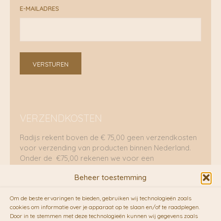
E-MAILADRES
VERSTUREN
VERZENDKOSTEN
Radijs rekent boven de € 75,00 geen verzendkosten
voor verzending van producten binnen Nederland.
Onder de €75,00 rekenen we voor een
brievenbuspakje €5,70 en voor een pakket €8,95.
Beheer toestemming
Verzending per fietskoeriers
Om de beste ervaringen te bieden, gebruiken wij technologieën zoals
RADIJS werkt samen met de duurzame bezorgdienst
cookies om informatie over je apparaat op te slaan en/of te raadplegen.
Door in te stemmen met deze technologieën kunnen wij gegevens zoals
van
Fietskoeriers.nl
. Pakketten (mits voorradig) voor