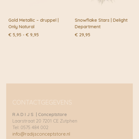
Gold Metallic – druppel |
Snowflake Stars | Delight
Only Natural
Department
Prijsklasse:
€
5,95
-
€
9,95
€
29,95
€ 5,95
tot
€ 9,95
CONTACTGEGEVENS
R A D I J S | Conceptstore
Laarstraat 20 7201 CE Zutphen
Tel: 0575 484 002
info@radijsconceptstore.nl