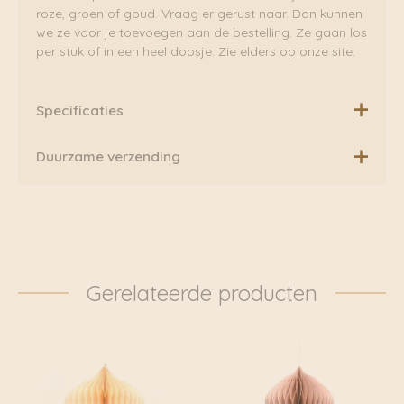
roze, groen of goud. Vraag er gerust naar. Dan kunnen
we ze voor je toevoegen aan de bestelling. Ze gaan los
per stuk of in een heel doosje. Zie elders op onze site.
Specificaties
Hoogte: 29 cm
Duurzame verzending
Incl. 4 witte potloodkaarsen
Boven de €75,00 rekenen wij geen extra verzendkosten.
Daarnaast verzenden wij ook al onze pakketten groen
via Fietskoeriers Zutphen. In samenwerking met
Fietskoeriers.nl hebben zij landelijke dekking. Waar
mogelijk worden onze pakketten dan ook
Gerelateerde producten
daadwerkelijk met de fiets bezorgd. Klik voor meer
informatie door naar: https://www.fietskoeriers.nl
Buiten de fietskoeriersteden wordt het overgedragen
aan DHL of Post.nl