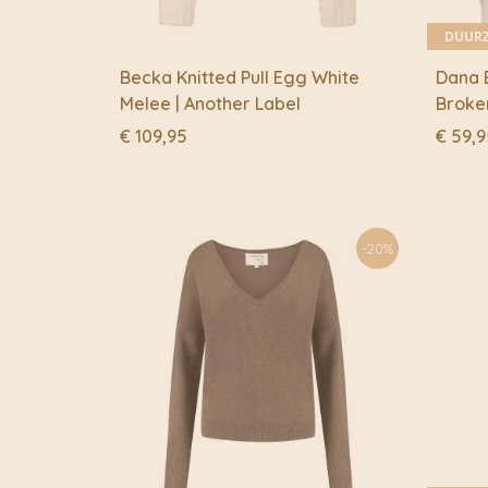
DUUR
Becka Knitted Pull Egg White
Dana B
Melee | Another Label
Broken
€
109,95
€
59,9
-20%