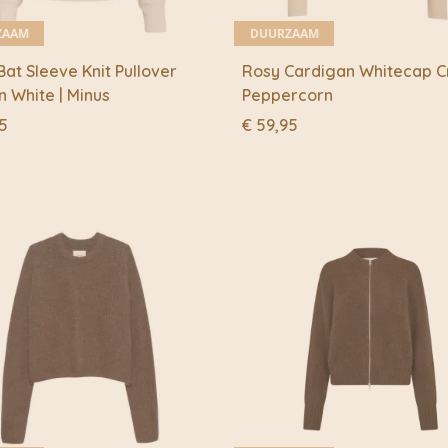
ZAAM
DUURZAAM
at Sleeve Knit Pullover
Rosy Cardigan Whitecap C
 White | Minus
Peppercorn
5
€
59,95