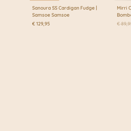
Sanoura SS Cardigan Fudge |
Mirri 
Samsoe Samsoe
Bomb
€
129,95
€
89,9
-20%
DUUR