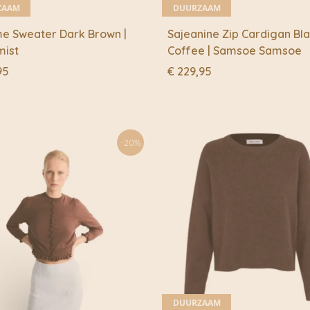
ZAAM
DUURZAAM
e Sweater Dark Brown |
Sajeanine Zip Cardigan Bl
mist
Coffee | Samsoe Samsoe
95
€
229,95
-20%
DUURZAAM