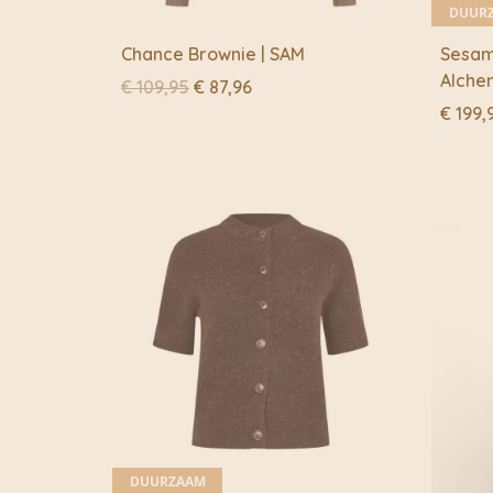
DUUR
Chance Brownie | SAM
Sesam
Alche
Oorspronkelijke
Huidige
€
109,95
€
87,96
prijs
prijs
€
199,
was:
is:
€ 109,95.
€ 87,96.
DUURZAAM