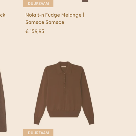
DUURZAAM
ack
Nola t-n Fudge Melange |
Samsoe Samsoe
€
159,95
DUURZAAM