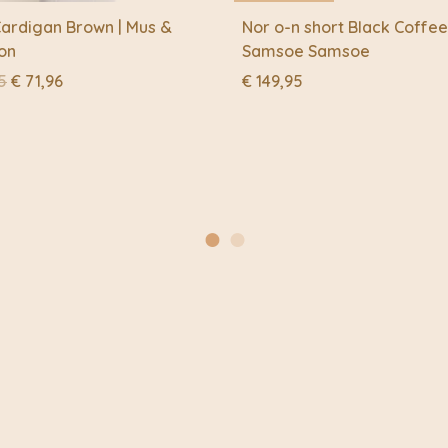
Cardigan Brown | Mus &
Nor o-n short Black Coffee
on
Samsoe Samsoe
Oorspronkelijke
Huidige
5
€
71,96
€
149,95
prijs
prijs
was:
is:
€ 89,95.
€ 71,96.
ZAAM
DUURZAAM