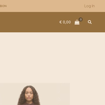
Log In
UBON
Zoeken
€
0,00