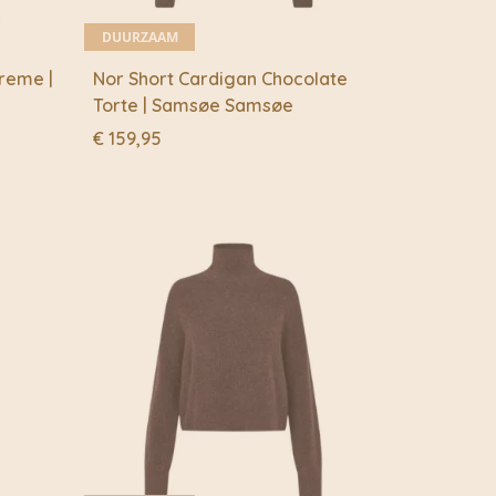
DUURZAAM
reme |
Nor Short Cardigan Chocolate
Torte | Samsøe Samsøe
€
159,95