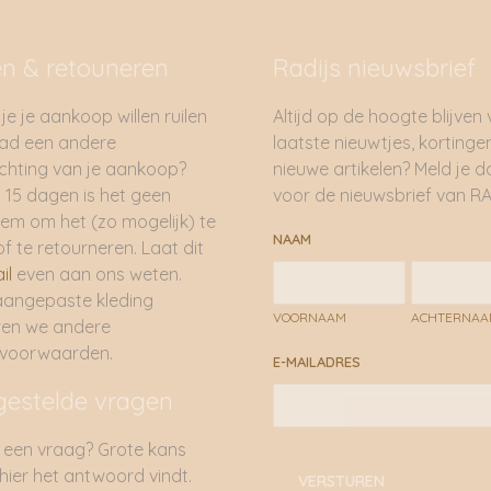
n Knit RWS Dark Grey
Allison O-neck Cardigan Kn
e | Soft Rebels
RWS Dark Grey Melange | 
Rebels
5
€
99,95
-20%
DUURZAAM