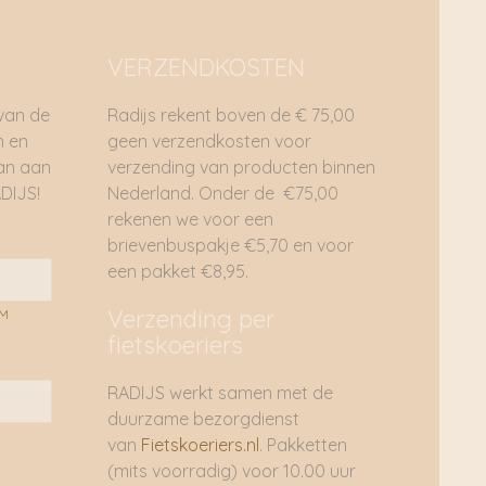
it
Sajeanne Top Light Grey
Soft
Melange | Samsoe Samsoe
€
149,95
DUURZAAM