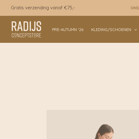
Ga
Gratis verzending vanaf €75,-
ONS
naar
de
inhoud
PRE-AUTUMN ‘26
KLEDING/SCHOENEN