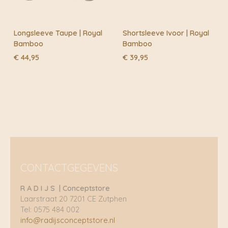
Longsleeve Taupe | Royal
Shortsleeve Ivoor | Royal
Bamboo
Bamboo
€
44,95
€
39,95
CONTACTGEGEVENS
R A D I J S | Conceptstore
Laarstraat 20 7201 CE Zutphen
Tel: 0575 484 002
info@radijsconceptstore.nl