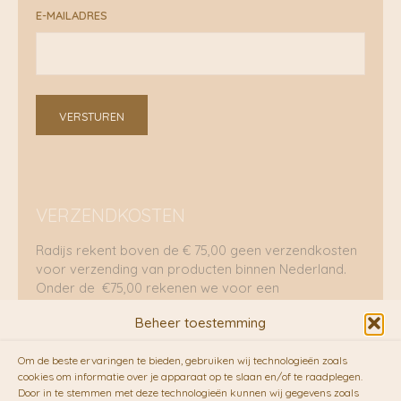
E-MAILADRES
VERSTUREN
VERZENDKOSTEN
Radijs rekent boven de € 75,00 geen verzendkosten
voor verzending van producten binnen Nederland.
Onder de €75,00 rekenen we voor een
brievenbuspakje €5,70 en voor een pakket €8,95.
Beheer toestemming
Verzending per fietskoeriers
Om de beste ervaringen te bieden, gebruiken wij technologieën zoals
RADIJS werkt samen met de duurzame bezorgdienst
cookies om informatie over je apparaat op te slaan en/of te raadplegen.
Door in te stemmen met deze technologieën kunnen wij gegevens zoals
van
Fietskoeriers.nl
. Pakketten (mits voorradig) voor