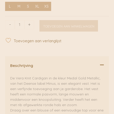
L
M
S
XL
XS
Laura
-
+
TOEVOEGEN AAN WINKELWAGEN
Knit
Cardigan
Medal
Toevoegen aan verlanglijst
Gold
Metallic
|
Minus
aantal
Beschrijving
De Vera Knit Cardigan in de kleur Medal Gold Metallic,
van het Deense label Minus, is een elegant vest. Het is
een verfijnde toevoeging aan je garderobe. Het vest
heeft een normale pasvorm, lange mouwen en
middenvoor een knoopsluiting. Verder heeft het een
met rib afgewerkte ronde hals en zoom.
Draag over een blouse of een eenvoudige top voor ene