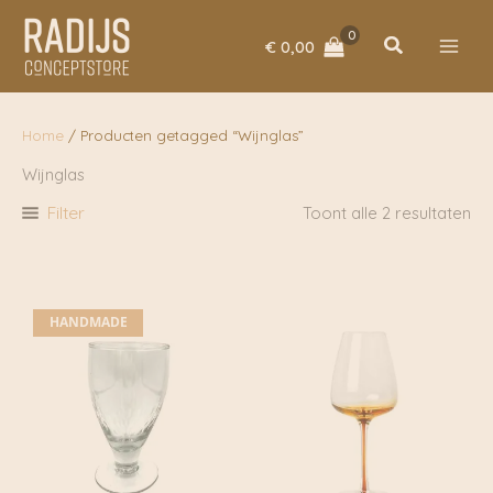
Ga
naar
Zoeken
€
0,00
de
inhoud
Home
/ Producten getagged “Wijnglas”
Wijnglas
Filter
Toont alle 2 resultaten
HANDMADE