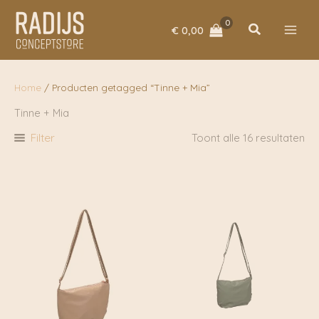
Ga
naar
Zoeken
€
0,00
de
inhoud
Home
/ Producten getagged “Tinne + Mia”
Tinne + Mia
Filter
Toont alle 16 resultaten