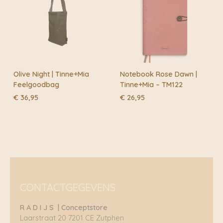
Olive Night | Tinne+Mia
Notebook Rose Dawn |
Feelgoodbag
Tinne+Mia – TM122
€
36,95
€
26,95
CONTACTGEGEVENS
R A D I J S | Conceptstore
Laarstraat 20 7201 CE Zutphen