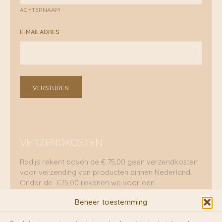
ACHTERNAAM
E-MAILADRES
VERSTUREN
VERZENDKOSTEN
Radijs rekent boven de € 75,00 geen verzendkosten
voor verzending van producten binnen Nederland.
Onder de €75,00 rekenen we voor een
brievenbuspakje €5,70 en voor een pakket €8,95.
Beheer toestemming
Verzending per fietskoeriers