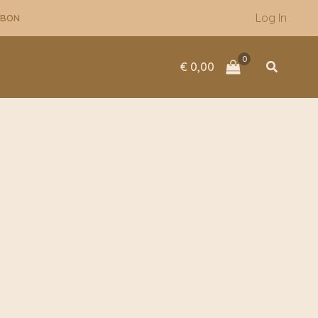
Log In
UBON
Zoeken
€
0,00