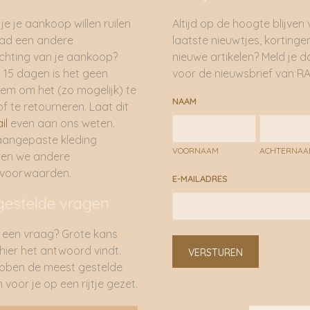
je je aankoop willen ruilen
Altijd op de hoogte blijven
had een andere
laatste nieuwtjes, kortinge
hting van je aankoop?
nieuwe artikelen? Meld je 
 15 dagen is het geen
voor de nieuwsbrief van RA
em om het (zo mogelijk) te
NAAM
of te retourneren. Laat dit
il
even aan ons weten.
aangepaste kleding
VOORNAAM
ACHTERNA
ren we andere
rvoorwaarden.
E-MAILADRES
gestelde vragen
 een vraag? Grote kans
 hier het antwoord vindt.
VERSTUREN
bben de meest gestelde
 voor je op een rijtje gezet.