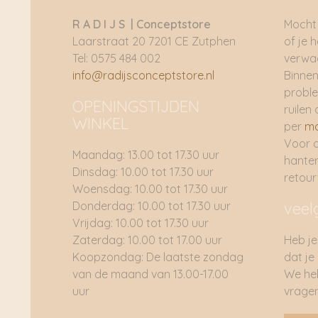
R A D I J S | Conceptstore
Mocht 
Laarstraat 20 7201 CE Zutphen
of je 
Tel: 0575 484 002
verwac
info@radijsconceptstore.nl
Binnen
proble
OPENINGSTIJDEN
ruilen 
WINKEL
per
ma
Voor 
Maandag: 13.00 tot 17.30 uur
hante
Dinsdag: 10.00 tot 17.30 uur
retou
Woensdag: 10.00 tot 17.30 uur
Donderdag: 10.00 tot 17.30 uur
veel
Vrijdag: 10.00 tot 17.30 uur
Zaterdag: 10.00 tot 17.00 uur
Heb je
Koopzondag: De laatste zondag
dat je
van de maand van 13.00-17.00
We he
uur
vragen