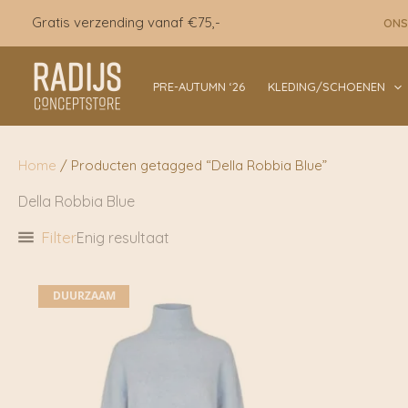
Ga
Gratis verzending vanaf €75,-
ONS
naar
de
inhoud
PRE-AUTUMN ‘26
KLEDING/SCHOENEN
Home
/ Producten getagged “Della Robbia Blue”
Della Robbia Blue
Filter
Enig resultaat
DUURZAAM