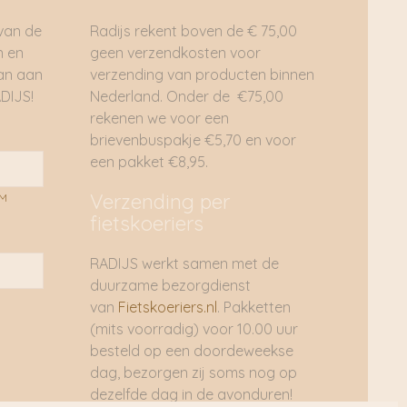
 van de
Radijs rekent boven de € 75,00
n en
geen verzendkosten voor
dan aan
verzending van producten binnen
DIJS!
Nederland. Onder de €75,00
rekenen we voor een
brievenbuspakje €5,70 en voor
een pakket €8,95.
Verzending per
AM
fietskoeriers
RADIJS werkt samen met de
duurzame bezorgdienst
van
Fietskoeriers.nl
. Pakketten
(mits voorradig) voor 10.00 uur
besteld op een doordeweekse
dag, bezorgen zij soms nog op
dezelfde dag in de avonduren!