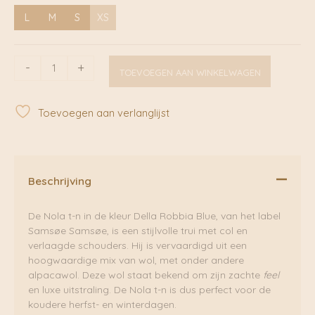
L
M
S
XS
Nola
-
+
TOEVOEGEN AAN WINKELWAGEN
t-
n
Della
Toevoegen aan verlanglijst
Robbia
Blue
|
Samsoe
Samsoe
Beschrijving
aantal
De Nola t-n in de kleur Della Robbia Blue, van het label
Samsøe Samsøe, is een stijlvolle trui met col en
verlaagde schouders. Hij is vervaardigd uit een
hoogwaardige mix van wol, met onder andere
alpacawol. Deze wol staat bekend om zijn zachte
feel
en luxe uitstraling. De Nola t-n is dus perfect voor de
koudere herfst- en winterdagen.