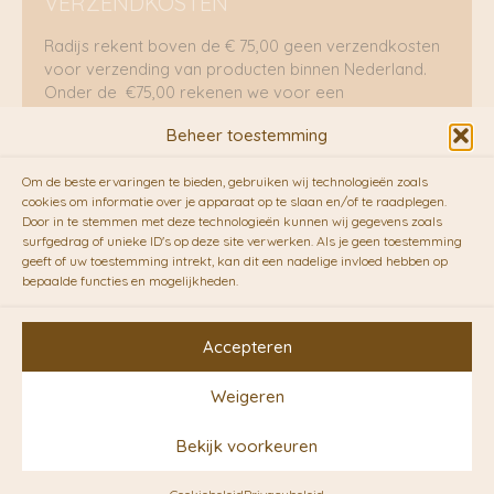
VERZENDKOSTEN
Radijs rekent boven de € 75,00 geen verzendkosten
voor verzending van producten binnen Nederland.
Onder de €75,00 rekenen we voor een
brievenbuspakje €5,70 en voor een pakket €8,95.
Beheer toestemming
Verzending per fietskoeriers
Om de beste ervaringen te bieden, gebruiken wij technologieën zoals
RADIJS werkt samen met de duurzame bezorgdienst
cookies om informatie over je apparaat op te slaan en/of te raadplegen.
Door in te stemmen met deze technologieën kunnen wij gegevens zoals
van
Fietskoeriers.nl
. Pakketten (mits voorradig) voor
surfgedrag of unieke ID's op deze site verwerken. Als je geen toestemming
10.00 uur besteld op een doordeweekse dag,
geeft of uw toestemming intrekt, kan dit een nadelige invloed hebben op
bezorgen zij soms nog op dezelfde dag in de
bepaalde functies en mogelijkheden.
avonduren! Brievenbuspakjes de volgende dag. En
waar mogelijk ook echt op de fiets!!
Accepteren
Weigeren
Copyright © 2026 RADIJS
Bekijk voorkeuren
Conceptstore | Designed by
Ontwerpunie