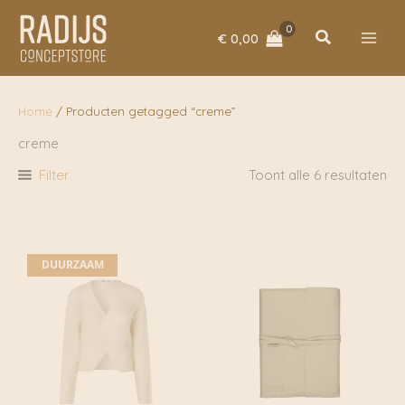
Ga
naar
Zoeken
€
0,00
de
inhoud
Home
/ Producten getagged “creme”
creme
Filter
Toont alle 6 resultaten
DUURZAAM