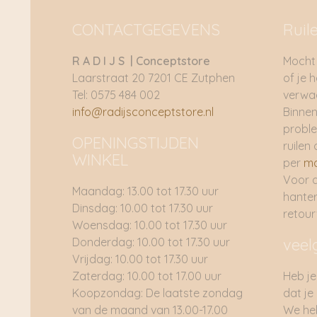
CONTACTGEGEVENS
Ruil
R A D I J S | Conceptstore
Mocht 
Laarstraat 20 7201 CE Zutphen
of je 
Tel: 0575 484 002
verwac
info@radijsconceptstore.nl
Binnen
proble
OPENINGSTIJDEN
ruilen 
WINKEL
per
ma
Voor 
Maandag: 13.00 tot 17.30 uur
hante
Dinsdag: 10.00 tot 17.30 uur
retou
Woensdag: 10.00 tot 17.30 uur
Donderdag: 10.00 tot 17.30 uur
veel
Vrijdag: 10.00 tot 17.30 uur
Zaterdag: 10.00 tot 17.00 uur
Heb je
Koopzondag: De laatste zondag
dat je
van de maand van 13.00-17.00
We he