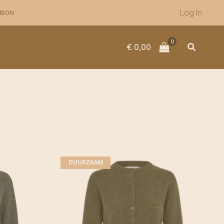
Log In
UBON
Zoeken
€
0,00
DUURZAAM