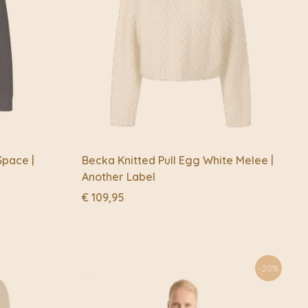
Space |
Becka Knitted Pull Egg White Melee |
Another Label
€
109,95
-20%