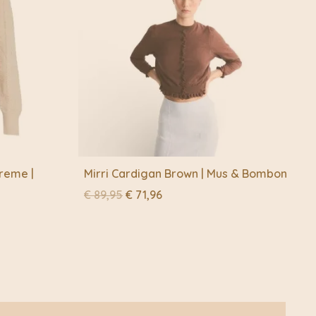
reme |
Mirri Cardigan Brown | Mus & Bombon
Oorspronkelijke
Huidige
€
89,95
€
71,96
prijs
prijs
was:
is:
€ 89,95.
€ 71,96.