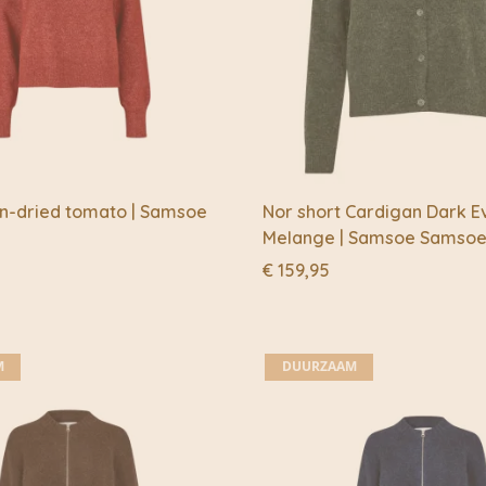
un-dried tomato | Samsoe
Nor short Cardigan Dark 
Melange | Samsoe Samso
€
159,95
M
DUURZAAM