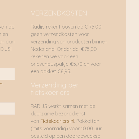
VERZENDKOSTEN
 van de
Radijs rekent boven de € 75,00
n en
geen verzendkosten voor
dan aan
verzending van producten binnen
DIJS!
Nederland. Onder de €75,00
rekenen we voor een
brievenbuspakje €5,70 en voor
een pakket €8,95.
Verzending per
AM
fietskoeriers
RADIJS werkt samen met de
duurzame bezorgdienst
van
Fietskoeriers.nl
. Pakketten
(mits voorradig) voor 10.00 uur
besteld op een doordeweekse