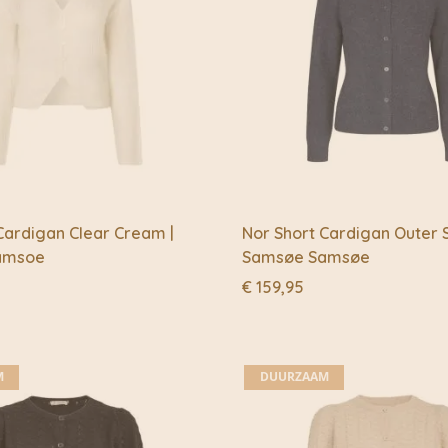
ardigan Clear Cream |
Nor Short Cardigan Outer 
amsoe
Samsøe Samsøe
€
159,95
M
DUURZAAM