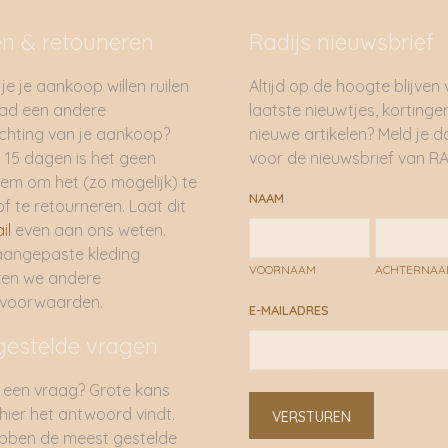
en & retouneren
Radijs nieuwsbrief
je je aankoop willen ruilen
Altijd op de hoogte blijven
had een andere
laatste nieuwtjes, kortinge
hting van je aankoop?
nieuwe artikelen? Meld je 
 15 dagen is het geen
voor de nieuwsbrief van RA
em om het (zo mogelijk) te
NAAM
of te retourneren. Laat dit
il
even aan ons weten.
aangepaste kleding
VOORNAAM
ACHTERNA
ren we andere
rvoorwaarden.
E-MAILADRES
gestelde vragen
 een vraag? Grote kans
 hier het antwoord vindt.
VERSTUREN
bben de meest gestelde