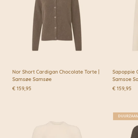
Nor Short Cardigan Chocolate Torte |
Sapoppie C
Samsøe Samsøe
Samsoe S
€
159,95
€
159,95
DUURZAA