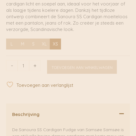
cardigan licht en soepel aan, ideaal voor het voorjaar of
als laagje tijdens koelere dagen. Dankzij het tijdloze
ontwerp combineert de Sanoura SS Cardigan moeiteloos
met een pantalon, jeans of rok. Zo creëer je steeds een
verzorgde, Scandinavische look.
L
M
S
XL
XS
Sanoura
-
+
TOEVOEGEN AAN WINKELWAGEN
SS
Cardigan
Fudge
Toevoegen aan verlanglijst
|
Samsoe
Samsoe
aantal
Beschrijving
De Sanoura SS Cardigan Fudge van Samsøe Samsøe is
een stijlvolle bruine dames cardigan met korte mouwen