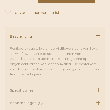
Liekiwi
aantal
Toevoegen aan verlanglijst
Beschrijving
Postkaart vogelwikke uit de wildflowers serie van liekiwi.
De wildflowers serie bestaat uit kaarten van
verschillende “onkruiden”. De kaart is geprint op
ongebleekt karton van landbouwafval. De achterkant
van de kaart is blanco zodat je genoeg ruimte hebt om
te kunnen schrijven.
Specificaties
Formaat: A6
Beoordelingen (0)
Afmetingen: 10,5 x 14,8 cm