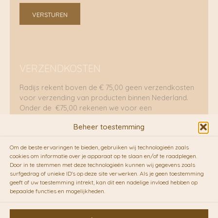
VERSTUREN
VERZENDKOSTEN
Radijs rekent boven de € 75,00 geen verzendkosten
voor verzending van producten binnen Nederland.
Onder de €75,00 rekenen we voor een
brievenbuspakje €5,70 en voor een pakket €8,95.
Beheer toestemming
Verzending per fietskoeriers
Om de beste ervaringen te bieden, gebruiken wij technologieën zoals
RADIJS werkt samen met de duurzame bezorgdienst
cookies om informatie over je apparaat op te slaan en/of te raadplegen.
Door in te stemmen met deze technologieën kunnen wij gegevens zoals
van
Fietskoeriers.nl
. Pakketten (mits voorradig) voor
surfgedrag of unieke ID's op deze site verwerken. Als je geen toestemming
10.00 uur besteld op een doordeweekse dag,
geeft of uw toestemming intrekt, kan dit een nadelige invloed hebben op
bezorgen zij soms nog op dezelfde dag in de
bepaalde functies en mogelijkheden.
avonduren! Brievenbuspakjes de volgende dag. En
waar mogelijk ook echt op de fiets!!