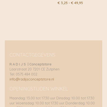
€ 3,25
Prijsklasse:
€
3,25
-
€
49,95
tot
€ 3,25
€ 49,95
tot
€ 49,95
CONTACTGEGEVENS
R A D I J S | Conceptstore
Laarstraat 20 7201 CE Zutphen
Tel: 0575 484 002
info@radijsconceptstore.nl
OPENINGSTIJDEN WINKEL
Maandag: 13.00 tot 17.30 uur Dinsdag: 10.00 tot 17.30
uur Woensdag: 10.00 tot 17.30 uur Donderdag: 10.00