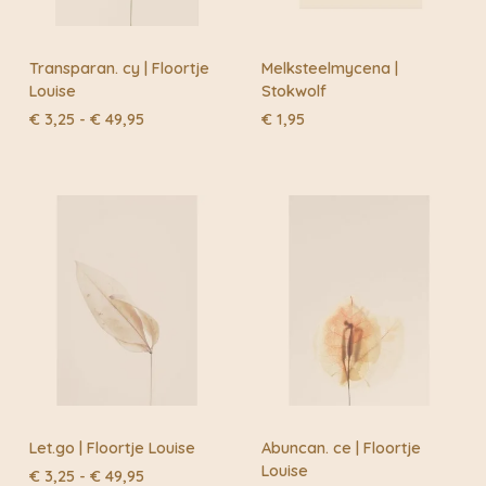
Transparan. cy | Floortje
Melksteelmycena |
Louise
Stokwolf
Prijsklasse:
€
3,25
-
€
49,95
€
1,95
€ 3,25
tot
€ 49,95
Let.go | Floortje Louise
Abuncan. ce | Floortje
Louise
Prijsklasse:
€
3,25
-
€
49,95