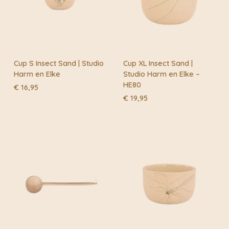
Alle producten zijn handgemaakt en daardoor is elk
item uniek.
Cup S Insect Sand | Studio
Cup XL Insect Sand |
Harm en Elke
Studio Harm en Elke –
HE80
€
16,95
€
19,95