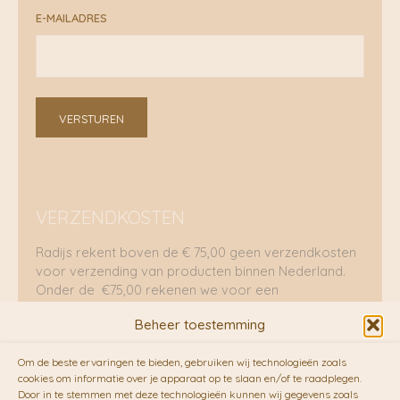
E-MAILADRES
VERSTUREN
VERZENDKOSTEN
Radijs rekent boven de € 75,00 geen verzendkosten
voor verzending van producten binnen Nederland.
Onder de €75,00 rekenen we voor een
brievenbuspakje €5,70 en voor een pakket €8,95.
Beheer toestemming
Verzending per fietskoeriers
Om de beste ervaringen te bieden, gebruiken wij technologieën zoals
RADIJS werkt samen met de duurzame bezorgdienst
cookies om informatie over je apparaat op te slaan en/of te raadplegen.
Door in te stemmen met deze technologieën kunnen wij gegevens zoals
van
Fietskoeriers.nl
. Pakketten (mits voorradig) voor