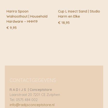
Harira Spoon
Cup L Insect Sand | Studio
Walnoothout | Household
Harm en Elke
Hardware – HHH19
€
18,95
€
9,95
CONTACTGEGEVENS
R A D I J S | Conceptstore
Laarstraat 20 7201 CE Zutphen
Tel: 0575 484 002
info@radijsconceptstore.nl