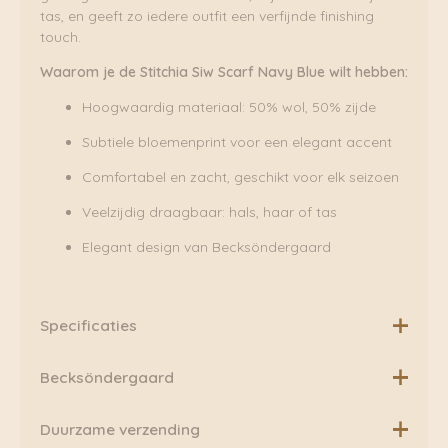
tas, en geeft zo iedere outfit een verfijnde finishing
touch.
Waarom je de Stitchia Siw Scarf Navy Blue wilt hebben:
Hoogwaardig materiaal: 50% wol, 50% zijde
Subtiele bloemenprint voor een elegant accent
Comfortabel en zacht, geschikt voor elk seizoen
Veelzijdig draagbaar: hals, haar of tas
Elegant design van Becksöndergaard
Specificaties
Materiaal: 50% wol, 50% zijde
Becksöndergaard
Afmeting: 110 x 110 cm
Becksöndergaard is een Deens assecoireslabel uit
Duurzame verzending