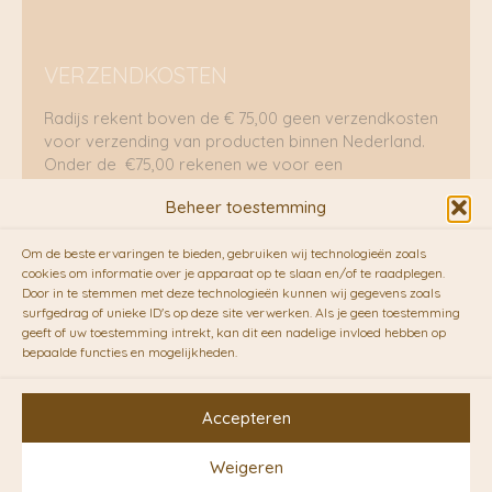
VERZENDKOSTEN
Radijs rekent boven de € 75,00 geen verzendkosten
voor verzending van producten binnen Nederland.
Onder de €75,00 rekenen we voor een
brievenbuspakje €5,70 en voor een pakket €8,95.
Beheer toestemming
Verzending per fietskoeriers
Om de beste ervaringen te bieden, gebruiken wij technologieën zoals
RADIJS werkt samen met de duurzame bezorgdienst
cookies om informatie over je apparaat op te slaan en/of te raadplegen.
Door in te stemmen met deze technologieën kunnen wij gegevens zoals
van
Fietskoeriers.nl
. Pakketten (mits voorradig) voor
surfgedrag of unieke ID's op deze site verwerken. Als je geen toestemming
10.00 uur besteld op een doordeweekse dag,
geeft of uw toestemming intrekt, kan dit een nadelige invloed hebben op
bezorgen zij soms nog op dezelfde dag in de
bepaalde functies en mogelijkheden.
avonduren! Brievenbuspakjes de volgende dag. En
waar mogelijk ook echt op de fiets!!
Accepteren
Weigeren