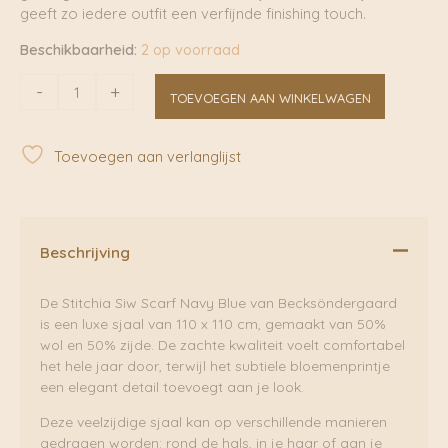
geeft zo iedere outfit een verfijnde finishing touch.
Beschikbaarheid:
2 op voorraad
Stitchia
-
+
TOEVOEGEN AAN WINKELWAGEN
Siw
Scarf
Navy
Toevoegen aan verlanglijst
Blue
|
Becksondergaard
aantal
Beschrijving
De Stitchia Siw Scarf Navy Blue van Becksöndergaard
is een luxe sjaal van 110 x 110 cm, gemaakt van 50%
wol en 50% zijde. De zachte kwaliteit voelt comfortabel
het hele jaar door, terwijl het subtiele bloemenprintje
een elegant detail toevoegt aan je look.
Deze veelzijdige sjaal kan op verschillende manieren
gedragen worden: rond de hals, in je haar of aan je