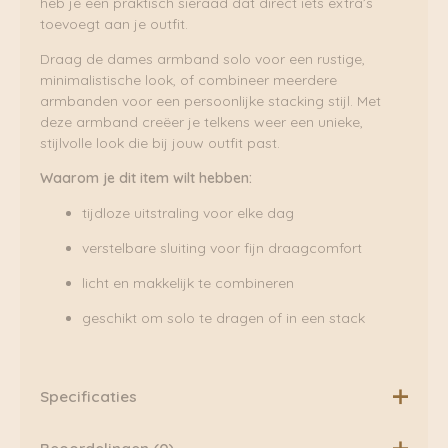
heb je een praktisch sieraad dat direct iets extra’s
toevoegt aan je outfit.
Draag de dames armband solo voor een rustige,
minimalistische look, of combineer meerdere
armbanden voor een persoonlijke stacking stijl. Met
deze armband creëer je telkens weer een unieke,
stijlvolle look die bij jouw outfit past.
Waarom je dit item wilt hebben:
tijdloze uitstraling voor elke dag
verstelbare sluiting voor fijn draagcomfort
licht en makkelijk te combineren
geschikt om solo te dragen of in een stack
Specificaties
– 7 mm breed – Gemaakt van sterk materiaal dat lang