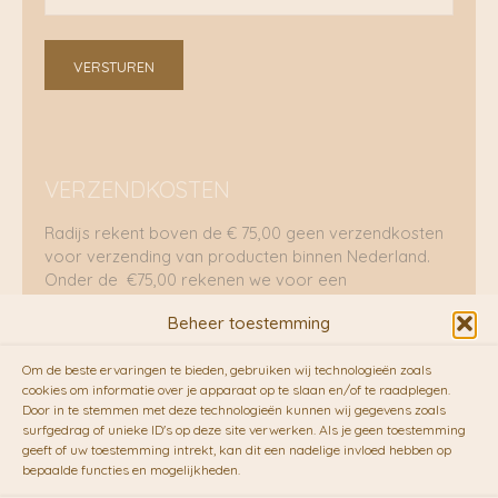
VERSTUREN
VERZENDKOSTEN
Radijs rekent boven de € 75,00 geen verzendkosten
voor verzending van producten binnen Nederland.
Onder de €75,00 rekenen we voor een
brievenbuspakje €5,70 en voor een pakket €8,95.
Beheer toestemming
Verzending per fietskoeriers
Om de beste ervaringen te bieden, gebruiken wij technologieën zoals
RADIJS werkt samen met de duurzame bezorgdienst
cookies om informatie over je apparaat op te slaan en/of te raadplegen.
Door in te stemmen met deze technologieën kunnen wij gegevens zoals
van
Fietskoeriers.nl
. Pakketten (mits voorradig) voor
surfgedrag of unieke ID's op deze site verwerken. Als je geen toestemming
10.00 uur besteld op een doordeweekse dag,
geeft of uw toestemming intrekt, kan dit een nadelige invloed hebben op
bezorgen zij soms nog op dezelfde dag in de
bepaalde functies en mogelijkheden.
avonduren! Brievenbuspakjes de volgende dag. En