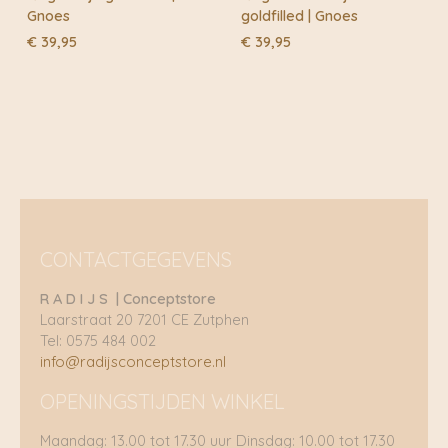
Gnoes
goldfilled | Gnoes
€
39,95
€
39,95
CONTACTGEGEVENS
R A D I J S | Conceptstore
Laarstraat 20 7201 CE Zutphen
Tel: 0575 484 002
info@radijsconceptstore.nl
OPENINGSTIJDEN WINKEL
Maandag: 13.00 tot 17.30 uur Dinsdag: 10.00 tot 17.30