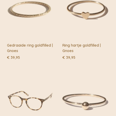
Ieder product dat KRAM KRAM levert, is met liefde en
aandacht ontworpen en in kleine oplages gemaakt in
het atelier in Haarlem. Je weet dus zeker dat je een
E-mail
*
eerlijk en uniek exemplaar in handen hebt.
Gedraaide ring goldfilled |
Ring hartje goldfilled |
Gnoes
Gnoes
€
39,95
€
39,95