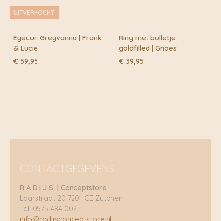
UITVERKOCHT
Eyecon Greyvanna | Frank
Ring met bolletje
& Lucie
goldfilled | Gnoes
€
59,95
€
39,95
CONTACTGEGEVENS
R A D I J S | Conceptstore
Laarstraat 20 7201 CE Zutphen
Tel: 0575 484 002
info@radijsconceptstore.nl