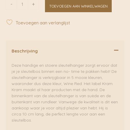
Sleutelhanger
-
+
TOEVOEGEN AAN WINKELWAGEN
Wine
Red
|
Toevoegen aan verlanglijst
Kram
Kram
aantal
Beschrijving
Deze handige en stoere sleutelhanger zorgt ervoor dat
je je sleutelbos binnen een no- time te pakken hebt! De
sleutelhanger is verkrijgbaar in 5 mooie kleuren,
waaronder dus deze kleur, Wine Red. Het label Kram
Kram maakt al haar producten met de hand. De
binnenkant van de sleutelhanger is van suède en de
buitenkant van rundleer. Vanwege de kwaliteit is dit een
aankoop waar je voor altijd plezier van hebt. Hij is
circa 10 cm lang, de perfect lengte voor aan een
sleutelbos.