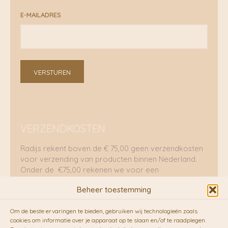
E-MAILADRES
VERSTUREN
VERZENDKOSTEN
Radijs rekent boven de € 75,00 geen verzendkosten
voor verzending van producten binnen Nederland.
Onder de €75,00 rekenen we voor een
brievenbuspakje €5,70 en voor een pakket €8,95.
Beheer toestemming
Verzending per fietskoeriers
Om de beste ervaringen te bieden, gebruiken wij technologieën zoals
RADIJS werkt samen met de duurzame bezorgdienst
cookies om informatie over je apparaat op te slaan en/of te raadplegen.