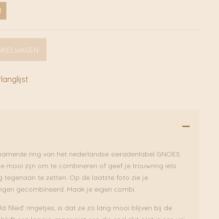
l
NKELWAGEN
anglijst
gehamerde ring van het nederlandse sieradenlabel GNOES.
die mooi zijn om te combineren of geef je trouwring iets
ng tegenaan te zetten. Op de laatste foto zie je
ingen gecombineerd. Maak je eigen combi.
 filled’ ringetjes, is dat ze zo lang mooi blijven bij de