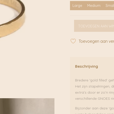
Large
Medium
Smal
Ring
TOEVOEGEN AAN WI
breed
gehamerd
gold
Toevoegen aan verl
filled
|
Gnoes
aantal
Beschrijving
Bredere ‘gold filled’ 
Het zijn stapelringen, 
extra’s door er zo’n ri
verschillende GNOES r
Bijzonder aan deze ‘gold