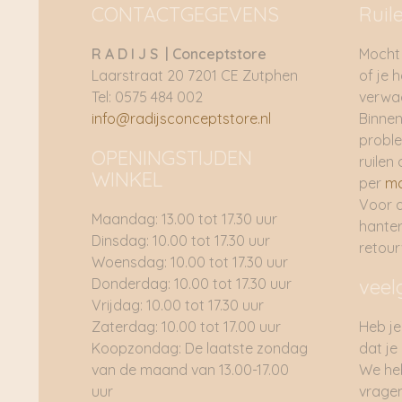
CONTACTGEGEVENS
Ruil
R A D I J S | Conceptstore
Mocht 
Laarstraat 20 7201 CE Zutphen
of je 
Tel: 0575 484 002
verwac
info@radijsconceptstore.nl
Binnen
proble
OPENINGSTIJDEN
ruilen 
WINKEL
per
ma
Voor 
Maandag: 13.00 tot 17.30 uur
hante
Dinsdag: 10.00 tot 17.30 uur
retou
Woensdag: 10.00 tot 17.30 uur
Donderdag: 10.00 tot 17.30 uur
veel
Vrijdag: 10.00 tot 17.30 uur
Zaterdag: 10.00 tot 17.00 uur
Heb je
Koopzondag: De laatste zondag
dat je
van de maand van 13.00-17.00
We he
uur
vragen