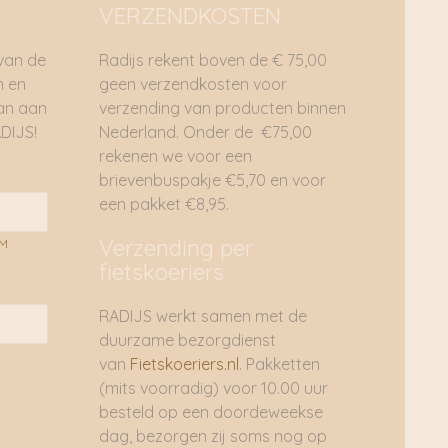
VERZENDKOSTEN
 van de
Radijs rekent boven de € 75,00
n en
geen verzendkosten voor
dan aan
verzending van producten binnen
DIJS!
Nederland. Onder de €75,00
rekenen we voor een
brievenbuspakje €5,70 en voor
een pakket €8,95.
Verzending per
AM
fietskoeriers
RADIJS werkt samen met de
duurzame bezorgdienst
van
Fietskoeriers.nl
. Pakketten
(mits voorradig) voor 10.00 uur
besteld op een doordeweekse
dag, bezorgen zij soms nog op