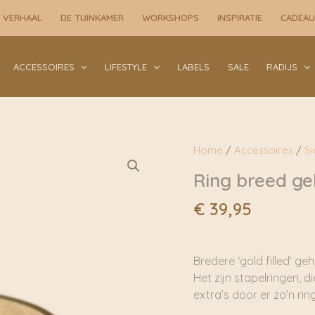
 VERHAAL
DE TUINKAMER
WORKSHOPS
INSPIRATIE
CADEA
ACCESSOIRES
LIFESTYLE
LABELS
SALE
RADIJS
Home
/
Accessoires
/
S
Ring breed ge
€
39,95
Bredere ‘gold filled’ g
Het zijn stapelringen, d
extra’s door er zo’n ri