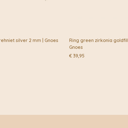
rehniet silver 2 mm | Gnoes
Ring green zirkonia goldfil
Gnoes
€
39,95