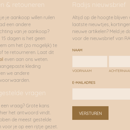
en & retouneren
Radijs nieuwsbrief
je je aankoop willen ruilen
Altijd op de hoogte blijven
had een andere
laatste nieuwtjes, kortinge
hting van je aankoop?
nieuwe artikelen? Meld je 
 15 dagen is het geen
voor de nieuwsbrief van RA
em om het (zo mogelijk) te
NAAM
of te retourneren. Laat dit
il
even aan ons weten.
aangepaste kleding
VOORNAAM
ACHTERNA
ren we andere
rvoorwaarden.
E-MAILADRES
gestelde vragen
 een vraag? Grote kans
 hier het antwoord vindt.
VERSTUREN
bben de meest gestelde
 voor je op een rijtje gezet.