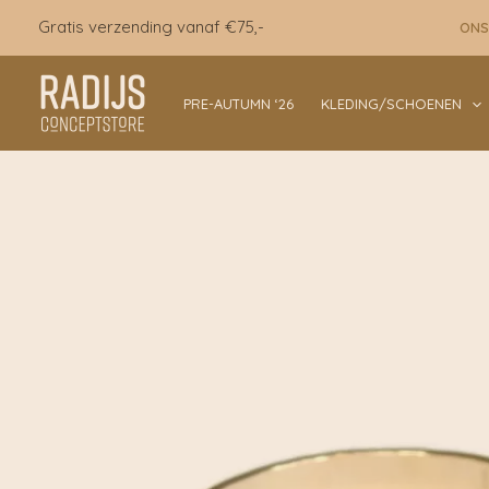
Ga
Gratis verzending vanaf €75,-
ONS
naar
de
inhoud
PRE-AUTUMN ‘26
KLEDING/SCHOENEN