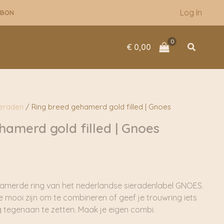
Log In
UBON
Zoeken
€
0,00
ieraden
/ Ring breed gehamerd gold filled | Gnoes
hamerd gold filled | Gnoes
ehamerde ring van het nederlandse sieradenlabel GNOES.
ie mooi zijn om te combineren of geef je trouwring iets
ng tegenaan te zetten. Maak je eigen combi.