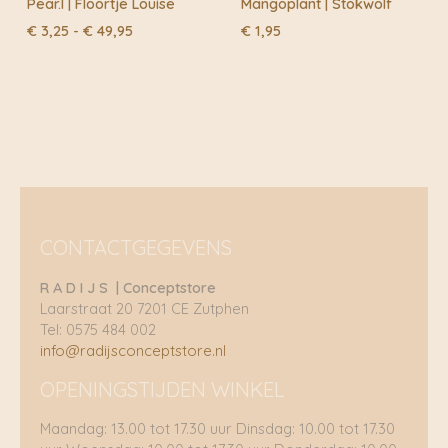
Pear.l | Floortje Louise
Mangoplant | Stokwolf
Prijsklasse:
€
3,25
-
€
49,95
€
1,95
€ 3,25
tot
€ 49,95
CONTACTGEGEVENS
R A D I J S | Conceptstore
Laarstraat 20 7201 CE Zutphen
Tel: 0575 484 002
info@radijsconceptstore.nl
OPENINGSTIJDEN WINKEL
Maandag: 13.00 tot 17.30 uur Dinsdag: 10.00 tot 17.30