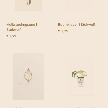
E-mail
*
Melksteelmycena |
Boomklever | Stokwolf
Stokwolf
€
1,95
€
1,95