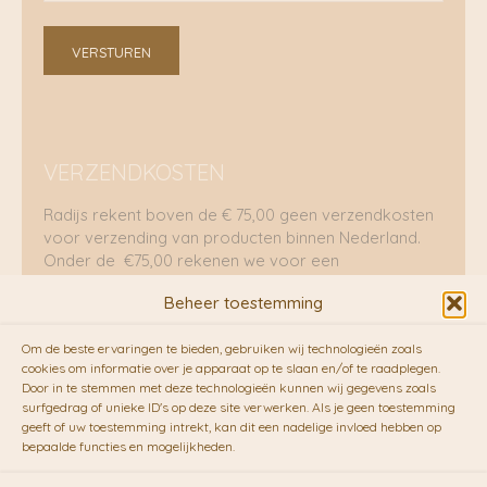
VERSTUREN
VERZENDKOSTEN
Radijs rekent boven de € 75,00 geen verzendkosten
voor verzending van producten binnen Nederland.
Onder de €75,00 rekenen we voor een
brievenbuspakje €5,70 en voor een pakket €8,95.
Beheer toestemming
Verzending per fietskoeriers
Om de beste ervaringen te bieden, gebruiken wij technologieën zoals
RADIJS werkt samen met de duurzame bezorgdienst
cookies om informatie over je apparaat op te slaan en/of te raadplegen.
Door in te stemmen met deze technologieën kunnen wij gegevens zoals
van
Fietskoeriers.nl
. Pakketten (mits voorradig) voor
surfgedrag of unieke ID's op deze site verwerken. Als je geen toestemming
10.00 uur besteld op een doordeweekse dag,
geeft of uw toestemming intrekt, kan dit een nadelige invloed hebben op
bezorgen zij soms nog op dezelfde dag in de
bepaalde functies en mogelijkheden.
avonduren! Brievenbuspakjes de volgende dag. En
waar mogelijk ook echt op de fiets!!