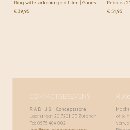
Ring witte zirkonia gold filled | Gnoes
Pebbles 2.
€
39,95
€
51,95
CONTACTGEGEVENS
Ruil
R A D I J S | Conceptstore
Mocht 
Laarstraat 20 7201 CE Zutphen
of je 
Tel: 0575 484 002
verwac