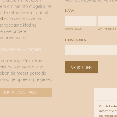
 15 dagen is het geen
voor de nieuwsbrief van RA
em om het (zo mogelijk) te
NAAM
of te retourneren. Laat dit
il
even aan ons weten.
aangepaste kleding
VOORNAAM
ACHTERNA
ren we andere
rvoorwaarden.
E-MAILADRES
gestelde vragen
 een vraag? Grote kans
 hier het antwoord vindt.
VERSTUREN
bben de meest gestelde
 voor je op een rijtje gezet.
BEKIJK ONZE FAQ'S
Om de beste 
informatie o
technologieë