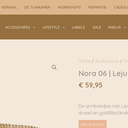
 VERHAAL
DE TUINKAMER
WORKSHOPS
INSPIRATIE
CADEA
ACCESSOIRES
LIFESTYLE
LABELS
SALE
RADIJS
Home
/
Accessoires
/
S
Nora 06 | Leju
€
59,95
De armbandjes van Lej
draad en goldfilled kra
Uitverkocht