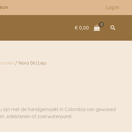
Log In
UBON
Zoeken
€
0,00
ieraden
/ Nora 06 | Leju
u zijn met de handgemaakt in Colombia van gewaxed
len, edelstenen of zoetwaterparel.