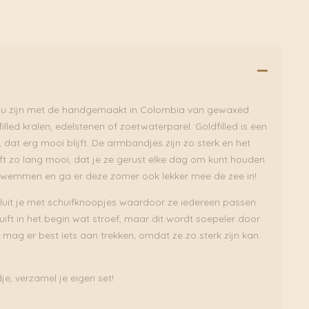
ju zijn met de handgemaakt in Colombia van gewaxed
illed kralen, edelstenen of zoetwaterparel. Goldfilled is een
t, dat erg mooi blijft. De armbandjes zijn zo sterk en het
ijft zo lang mooi, dat je ze gerust elke dag om kunt houden
zwemmen en ga er deze zomer ook lekker mee de zee in!
uit je met schuifknoopjes waardoor ze iedereen passen.
ift in het begin wat stroef, maar dit wordt soepeler door
 mag er best iets aan trekken, omdat ze zo sterk zijn kan
je, verzamel je eigen set!