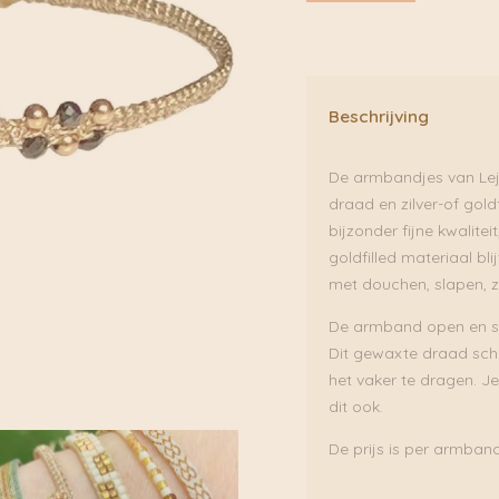
Beschrijving
De armbandjes van Le
draad en zilver-of goldf
bijzonder fijne kwalitei
goldfilled materiaal bl
met douchen, slapen, 
De armband open en sl
Dit gewaxte draad schu
het vaker te dragen. Je
dit ook.
De prijs is per armband