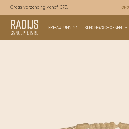
Ga
Gratis verzending vanaf €75,-
ONS
naar
de
inhoud
PRE-AUTUMN ‘26
KLEDING/SCHOENEN