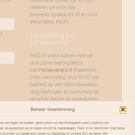
DIJS!
Nederland. Onder de €75,00
rekenen we voor een
brievenbuspakje €5,70 en voor
een pakket €8,95.
Verzending per
AM
fietskoeriers
RADIJS werkt samen met de
duurzame bezorgdienst
van
Fietskoeriers.nl
. Pakketten
(mits voorradig) voor 10.00 uur
besteld op een doordeweekse
dag, bezorgen zij soms nog op
dezelfde dag in de avonduren!
Brievenbuspakjes de volgende
Beheer toestemming
dag. En waar mogelijk ook echt
op de fiets!!
ervaringen te bieden, gebruiken wij technologieën zoals cookies om
ver je apparaat op te slaan en/of te raadplegen. Door in te stemmen met deze
n kunnen wij gegevens zoals surfgedrag of unieke ID's op deze site