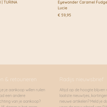
1 | TURINA
Eyewonder Caramel Fudge 
Lucie
€
59,95
en & retouneren
Radijs nieuwsbrief
je je aankoop willen ruilen
Altijd op de hoogte blijven
had een andere
laatste nieuwtjes, kortinge
hting van je aankoop?
nieuwe artikelen? Meld je 