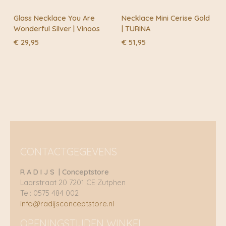
Glass Necklace You Are
Necklace Mini Cerise Gold
Wonderful Silver | Vinoos
| TURINA
€
29,95
€
51,95
CONTACTGEGEVENS
R A D I J S | Conceptstore
Laarstraat 20 7201 CE Zutphen
Tel: 0575 484 002
info@radijsconceptstore.nl
OPENINGSTIJDEN WINKEL