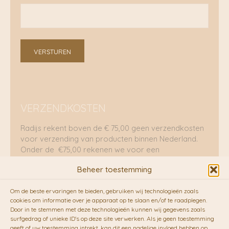
VERSTUREN
VERZENDKOSTEN
Radijs rekent boven de € 75,00 geen verzendkosten
voor verzending van producten binnen Nederland.
Onder de €75,00 rekenen we voor een
brievenbuspakje €5,70 en voor een pakket €8,95.
Beheer toestemming
Verzending per fietskoeriers
Om de beste ervaringen te bieden, gebruiken wij technologieën zoals
RADIJS werkt samen met de duurzame bezorgdienst
cookies om informatie over je apparaat op te slaan en/of te raadplegen.
Door in te stemmen met deze technologieën kunnen wij gegevens zoals
van
Fietskoeriers.nl
. Pakketten (mits voorradig) voor
surfgedrag of unieke ID's op deze site verwerken. Als je geen toestemming
10.00 uur besteld op een doordeweekse dag,
geeft of uw toestemming intrekt, kan dit een nadelige invloed hebben op