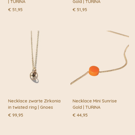
onderzoeken van nieuwe kleurenpaletten en het zoeken
| TURINA
Gold | TURINA
naar texturen. Van daaruit worden de creatieve
€
51,95
€
51,95
geesten vrijgelaten om gewoon te worden geïnspireerd
door het dagelijks leven. Op deze manier blijft Monk &
Anna spannend en levendig.
Necklace zwarte Zirkonia
Necklace Mini Sunrise
in twisted ring | Gnoes
Gold | TURINA
€
99,95
€
44,95