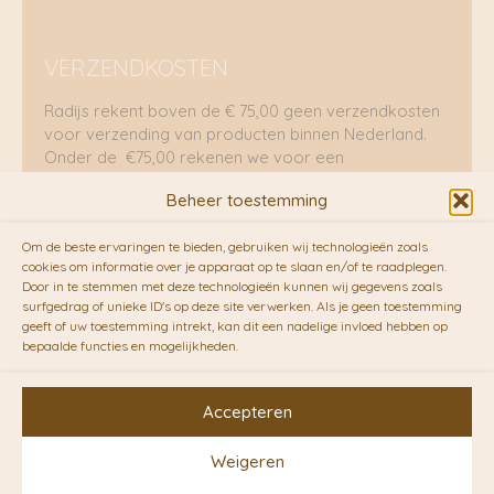
VERZENDKOSTEN
Radijs rekent boven de € 75,00 geen verzendkosten
voor verzending van producten binnen Nederland.
Onder de €75,00 rekenen we voor een
brievenbuspakje €5,70 en voor een pakket €8,95.
Beheer toestemming
Verzending per fietskoeriers
Om de beste ervaringen te bieden, gebruiken wij technologieën zoals
RADIJS werkt samen met de duurzame bezorgdienst
cookies om informatie over je apparaat op te slaan en/of te raadplegen.
Door in te stemmen met deze technologieën kunnen wij gegevens zoals
van
Fietskoeriers.nl
. Pakketten (mits voorradig) voor
surfgedrag of unieke ID's op deze site verwerken. Als je geen toestemming
10.00 uur besteld op een doordeweekse dag,
geeft of uw toestemming intrekt, kan dit een nadelige invloed hebben op
bezorgen zij soms nog op dezelfde dag in de
bepaalde functies en mogelijkheden.
avonduren! Brievenbuspakjes de volgende dag. En
waar mogelijk ook echt op de fiets!!
Accepteren
Weigeren
Copyright © 2026 RADIJS