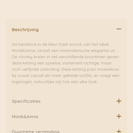
Beschrijving
De Necklace in de kleur Dark Wood, van het label
Monk&Anna, straalt een minimalistische elegantie uit.
De chunky kralen in net verschillende bruintinten geven
deze ketting een speelse, statement-achtige, maar
toch verfijnde uitstraling. Deze ketting past moeiteloos
bij zowel casual als meer geklede outfits, en voegt een
ingetogen, natuurlijke stijl toe aan elke look.
Specificaties
Let op!
Monk&Anna
Draag deze ketting wanneer je maar wil, maar wij
Monk & Anna is in 2016 opgericht door drie
Duurzame verzending
adviseren u om hem af te doen als u gaat douchen of