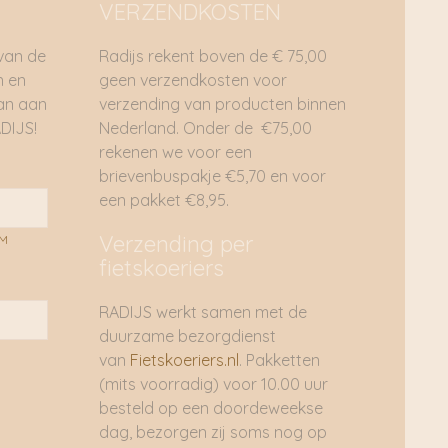
VERZENDKOSTEN
 van de
Radijs rekent boven de € 75,00
n en
geen verzendkosten voor
dan aan
verzending van producten binnen
DIJS!
Nederland. Onder de €75,00
rekenen we voor een
brievenbuspakje €5,70 en voor
een pakket €8,95.
Verzending per
AM
fietskoeriers
RADIJS werkt samen met de
duurzame bezorgdienst
van
Fietskoeriers.nl
. Pakketten
(mits voorradig) voor 10.00 uur
besteld op een doordeweekse
dag, bezorgen zij soms nog op