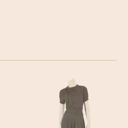
of Post.nl
n, duurzame verpakkingen, grotendeels vervoer per
ergie.
VAN SESSÙN AL 25 JAAR
de dingen die ze zag en de mensen die ze op haar reizen
om haar herinneringen aan verschillende oude
hedendaagse stof af te drukken. Het was in Zuid-Amerika
eerste mystieke impact voelde, het keerpunt dat de
oeping. OK, dat is misschien een cliché, maar het maakt
ontact kwam met mensen die weven, borduren, naaien en
ardelijk puttend uit een erfenis van technieken en
indelijk wat ze moest doen en vond ze haar eigen weg.
luisteren naar trends om te anticiperen op tinten, bedrukte
ten? Ja, natuurlijk, maar eerst en vooral gaat het om
t, de emoties die je oppikt elke keer dat je uitgaat, of het
e avond in de stad is of een reis naar een verre plek.
kunnen er in ieder geval niet zijn want, zoals ze het zelf