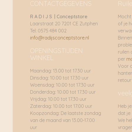
CONTACTGEGEVENS
Ruil
R A D I J S | Conceptstore
Mocht 
Laarstraat 20 7201 CE Zutphen
of je 
Tel: 0575 484 002
verwac
info@radijsconceptstore.nl
Binnen
proble
OPENINGSTIJDEN
ruilen 
WINKEL
per
ma
Voor 
Maandag: 13.00 tot 17.30 uur
hante
Dinsdag: 10.00 tot 17.30 uur
retou
Woensdag: 10.00 tot 17.30 uur
Donderdag: 10.00 tot 17.30 uur
veel
Vrijdag: 10.00 tot 17.30 uur
Zaterdag: 10.00 tot 17.00 uur
Heb je
Koopzondag: De laatste zondag
dat je
van de maand van 13.00-17.00
We he
uur
vragen