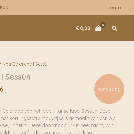
Log In
UBON
Zoeken
€
0,00
/ Nea Colorade | Sessùn
| Sessùn
onkelijke
Huidige
6
Aanbieding
prijs
is:
5.
€ 107,96.
r Colorade van het label Franse label Sessùn. Deze
 met kort ingezette mouwtjes is gemaakt van een bio-
rsey in terra. Deze doorknoopjurk is heel zacht, valt
elijk. Ze heeft alles wat je van zo’n jurk kunt