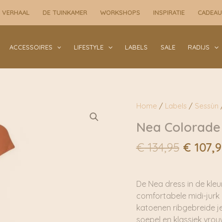
 VERHAAL
DE TUINKAMER
WORKSHOPS
INSPIRATIE
CADEA
ACCESSOIRES
LIFESTYLE
LABELS
SALE
RADIJS
Home
/
Labels
/
Sessùn
Nea Colorade 
Oorspr
€
134,95
€
107,9
prijs
was:
€ 134,9
De Nea dress in de kleu
comfortabele midi-jurk
katoenen ribgebreide je
soepel en klassiek vrouw