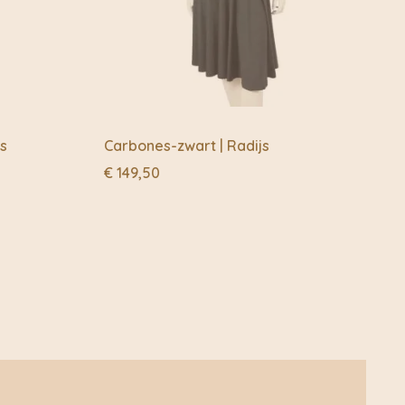
s je geen gevoel hebt voor wat je doet, gaat het nooit
SAMENHANG
orfe en selectieve aandacht is zeker een van de sleutels
 Dat van een merk dat subtiel neigt naar tijdloosheid en
 zijn tijd.
js
Carbones-zwart | Radijs
 een erezaak geweest om kwaliteitsproducten aan te
€
149,50
espect voor mensen en knowhow. Hoewel de uitdagingen
o-burgerbewustzijn meer dan ooit onbetwistbaar zijn,
kozen om duidelijke toezeggingen te doen. Verbintenissen
uigingen staan en in de continuïteit van een visie rond de
d en gezond verstand. Verbintenissen die ervoor zorgen
itstippelt….