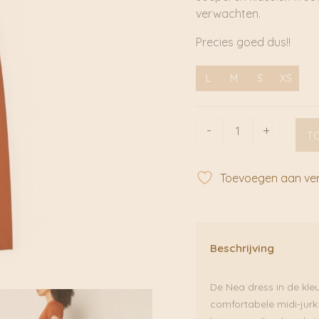
verwachten.
Precies goed dus!!
L
M
S
XS
Nea
-
+
T
Colorade
|
Sessùn
Toevoegen aan verl
aantal
Beschrijving
De Nea dress in de kle
comfortabele midi-jurk