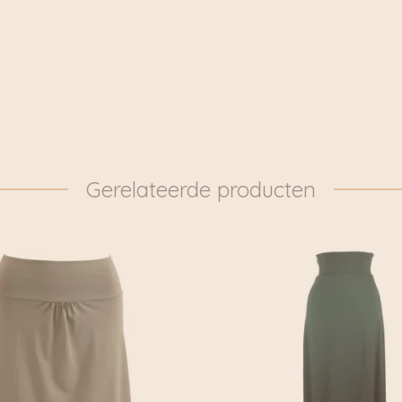
overgedragen aan DHL 
beheer van hulpbronne
boot/land en groene en
SCHEPPER EN PIJLER 
Emma François
Uiteindelijk brachten 
ontmoette haar ertoe 
beschavingen op onze 
dat Emma François de 
Gerelateerde producten
voorbode was van een r
niet uit. Toen ze in c
dingen maken, onvoorwa
knowhow, begreep ze e
Is het een kwestie van 
stoffen, vormen en snit
vertrouwen op je instinc
nu gewoon een geweldig
Commerciële concessies 