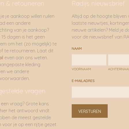
en & retouneren
Radijs nieuwsbrief
je je aankoop willen ruilen
Altijd op de hoogte blijven
had een andere
laatste nieuwtjes, kortinge
hting van je aankoop?
nieuwe artikelen? Meld je 
 15 dagen is het geen
voor de nieuwsbrief van RA
em om het (zo mogelijk) te
NAAM
of te retourneren. Laat dit
il
even aan ons weten.
aangepaste kleding
VOORNAAM
ACHTERNA
ren we andere
rvoorwaarden.
E-MAILADRES
gestelde vragen
 een vraag? Grote kans
 hier het antwoord vindt.
VERSTUREN
bben de meest gestelde
 voor je op een rijtje gezet.