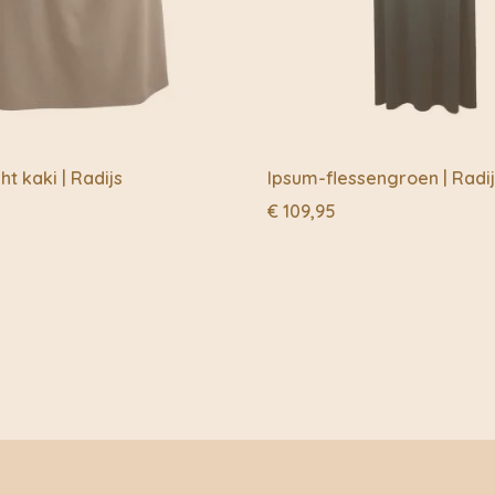
zo mooi verwoordt: “Al
werken!”
WEES DUURZAAM IN 
Dit vermogen tot polym
tot Sessùns identiteit.
toch diep geworteld is in
ht kaki | Radijs
Ipsum-flessengroen | Radi
Vanaf het begin is het
€
109,95
bieden, gemaakt met r
van een mondiaal en ec
heeft Sessùn ervoor ge
die dicht bij zijn overt
mens, openheid, behou
dat het zijn eigen pad u