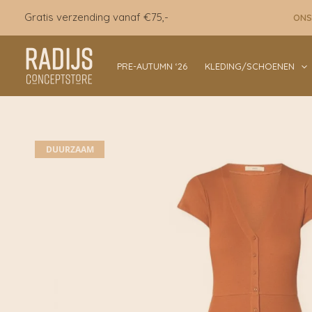
Ga
Gratis verzending vanaf €75,-
ONS
naar
de
inhoud
PRE-AUTUMN ‘26
KLEDING/SCHOENEN
DUURZAAM