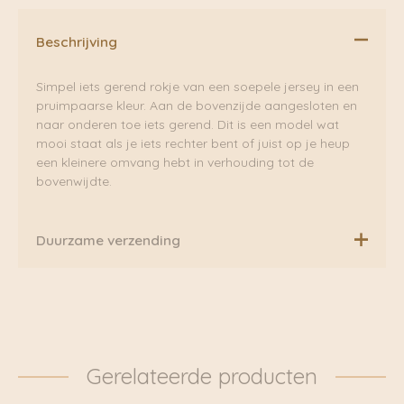
Beschrijving
Simpel iets gerend rokje van een soepele jersey in een
pruimpaarse kleur. Aan de bovenzijde aangesloten en
naar onderen toe iets gerend. Dit is een model wat
mooi staat als je iets rechter bent of juist op je heup
een kleinere omvang hebt in verhouding tot de
bovenwijdte.
Duurzame verzending
Boven de €75,00 rekenen wij geen extra verzendkosten.
Daarnaast verzenden wij ook al onze pakketten groen
via Fietskoeriers Zutphen. In samenwerking met
Fietskoeriers.nl hebben zij landelijke dekking. Waar
mogelijk worden onze pakketten dan ook
Gerelateerde producten
daadwerkelijk met de fiets bezorgd. Klik voor meer
informatie door naar: https://www.fietskoeriers.nl