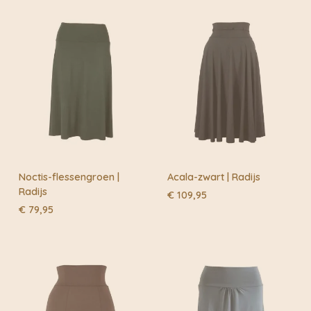
Buiten de fietskoeriersteden wordt het overgedragen
aan DHL of Post.nl
Noctis-flessengroen |
Acala-zwart | Radijs
Radijs
€
109,95
€
79,95