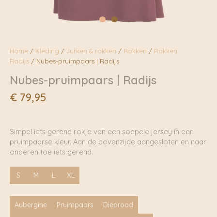
Home
/
Kleding
/
Jurken & rokken
/
Rokken
/
Rokken
Radijs
/ Nubes-pruimpaars | Radijs
Nubes-pruimpaars | Radijs
€
79,95
Simpel iets gerend rokje van een soepele jersey in een
pruimpaarse kleur. Aan de bovenzijde aangesloten en naar
onderen toe iets gerend.
S
M
L
XL
Aubergine
Pruimpaars
Dieprood