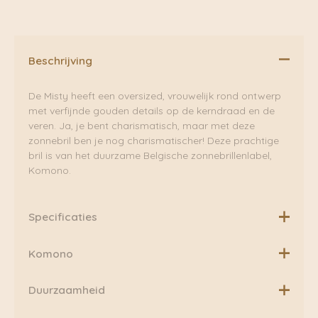
Beschrijving
De Misty heeft een oversized, vrouwelijk rond ontwerp
met verfijnde gouden details op de kerndraad en de
veren. Ja, je bent charismatisch, maar met deze
zonnebril ben je nog charismatischer! Deze prachtige
bril is van het duurzame Belgische zonnebrillenlabel,
Komono.
Specificaties
Reinigingsdoekje en zakje inbegrepen
Komono
Cat 3. TAC gepolariseerde lenzen
KOMONO brengt innovatie en hedendaags duurzaam
Duurzaamheid
design in de wereld van accessoires.