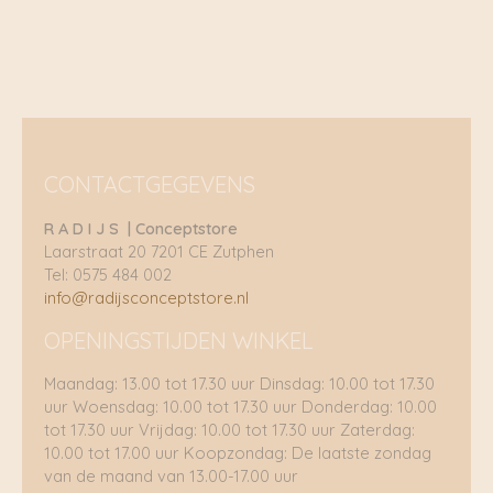
het een andere bestemming, als pennenetui of make-
up tasje.
Ook de verpakking van de Komono horloge’s is
helemaal sustainable. Daarnaast worden alle
producten van Komono per boot getransporteerd om
de footprint zo veel mogelijk te verlagen.
CONTACTGEGEVENS
R A D I J S | Conceptstore
Laarstraat 20 7201 CE Zutphen
Tel: 0575 484 002
info@radijsconceptstore.nl
OPENINGSTIJDEN WINKEL
Maandag: 13.00 tot 17.30 uur Dinsdag: 10.00 tot 17.30
uur Woensdag: 10.00 tot 17.30 uur Donderdag: 10.00
tot 17.30 uur Vrijdag: 10.00 tot 17.30 uur Zaterdag:
10.00 tot 17.00 uur Koopzondag: De laatste zondag
van de maand van 13.00-17.00 uur