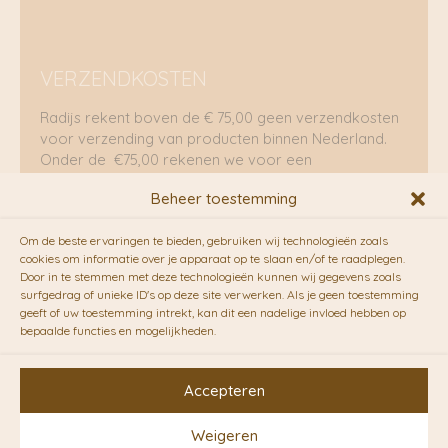
VERZENDKOSTEN
Radijs rekent boven de € 75,00 geen verzendkosten
voor verzending van producten binnen Nederland.
Onder de €75,00 rekenen we voor een
brievenbuspakje €5,70 en voor een pakket €8,95.
Beheer toestemming
Verzending per fietskoeriers
Om de beste ervaringen te bieden, gebruiken wij technologieën zoals
RADIJS werkt samen met de duurzame bezorgdienst
cookies om informatie over je apparaat op te slaan en/of te raadplegen.
Door in te stemmen met deze technologieën kunnen wij gegevens zoals
van
Fietskoeriers.nl
. Pakketten (mits voorradig) voor
surfgedrag of unieke ID's op deze site verwerken. Als je geen toestemming
10.00 uur besteld op een doordeweekse dag,
geeft of uw toestemming intrekt, kan dit een nadelige invloed hebben op
bezorgen zij soms nog op dezelfde dag in de
bepaalde functies en mogelijkheden.
avonduren! Brievenbuspakjes de volgende dag. En
waar mogelijk ook echt op de fiets!!
Accepteren
Weigeren