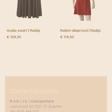
Acala-zwart | Radijs
Robini-dieprood | Radijs
€
109,95
€
119,50
CONTACTGEGEVENS
R A D I J S | Conceptstore
Laarstraat 20 7201 CE Zutphen
Tel: 0575 484 002