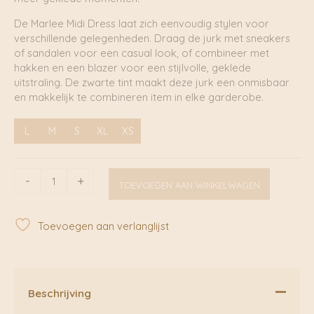
De Marlee Midi Dress laat zich eenvoudig stylen voor
verschillende gelegenheden. Draag de jurk met sneakers
of sandalen voor een casual look, of combineer met
hakken en een blazer voor een stijlvolle, geklede
uitstraling. De zwarte tint maakt deze jurk een onmisbaar
en makkelijk te combineren item in elke garderobe.
L
M
S
XL
XS
Marlee
-
+
TOEVOEGEN AAN WINKELWAGEN
Midi
Dress
Black
Toevoegen aan verlanglijst
|
Soft
Rebels
aantal
Beschrijving