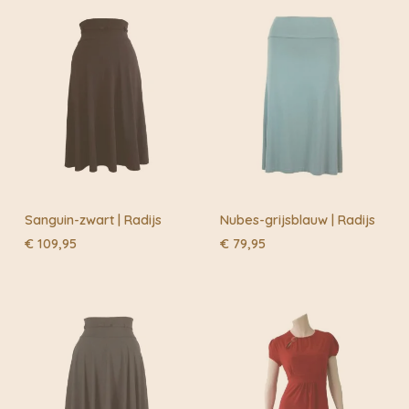
Buiten de fietskoeriersteden wordt het overgedragen
aan DHL of Post.nl
Sanguin-zwart | Radijs
Nubes-grijsblauw | Radijs
€
109,95
€
79,95