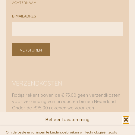
ACHTERNAAM
E-MAILADRES
VERSTUREN
VERZENDKOSTEN
Radijs rekent boven de € 75,00 geen verzendkosten
voor verzending van producten binnen Nederland.
Onder de €75,00 rekenen we voor een
brievenbuspakje €5,70 en voor een pakket €8,95.
Beheer toestemming
Verzending per fietskoeriers
Om de beste ervaringen te bieden, gebruiken wij technologieën zoals