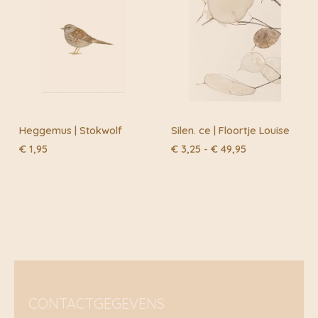
Heggemus | Stokwolf
Silen. ce | Floortje Louise
Prijsklasse:
€
1,95
€
3,25
-
€
49,95
€ 3,25
tot
€ 49,95
CONTACTGEGEVENS