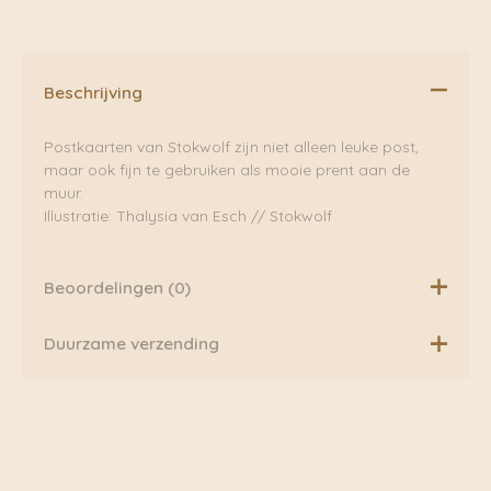
Beschrijving
Postkaarten van Stokwolf zijn niet alleen leuke post,
maar ook fijn te gebruiken als mooie prent aan de
muur.
Illustratie: Thalysia van Esch // Stokwolf
Beoordelingen (0)
Er zijn nog geen beoordelingen.
Duurzame verzending
Boven de €75,00 rekenen wij geen extra verzendkosten.
Wees de eerste om “Mangoplant |
Daarnaast verzenden wij ook al onze pakketten groen
Stokwolf” te beoordelen
via Fietskoeriers Zutphen. In samenwerking met
Je e-mailadres wordt niet gepubliceerd.
Fietskoeriers.nl hebben zij landelijke dekking. Waar
Vereiste velden zijn gemarkeerd met
*
mogelijk worden onze pakketten dan ook