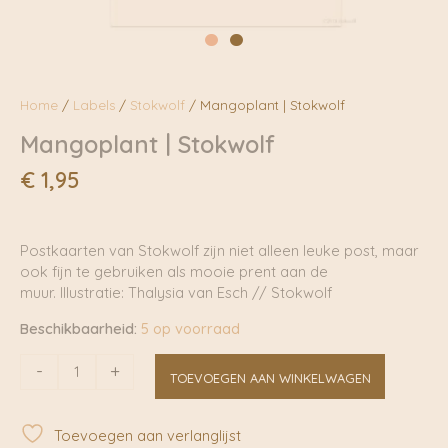
Home
/
Labels
/
Stokwolf
/ Mangoplant | Stokwolf
Mangoplant | Stokwolf
€
1,95
Postkaarten van Stokwolf zijn niet alleen leuke post, maar
ook fijn te gebruiken als mooie prent aan de
muur. Illustratie: Thalysia van Esch // Stokwolf
Beschikbaarheid:
5 op voorraad
Mangoplant
-
+
TOEVOEGEN AAN WINKELWAGEN
|
Stokwolf
aantal
Toevoegen aan verlanglijst