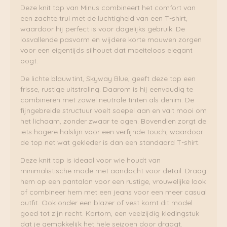
Deze knit top van Minus combineert het comfort van
een zachte trui met de luchtigheid van een T-shirt,
waardoor hij perfect is voor dagelijks gebruik. De
losvallende pasvorm en wijdere korte mouwen zorgen
voor een eigentijds silhouet dat moeiteloos elegant
oogt.
De lichte blauwtint, Skyway Blue, geeft deze top een
frisse, rustige uitstraling. Daarom is hij eenvoudig te
combineren met zowel neutrale tinten als denim. De
fijngebreide structuur voelt soepel aan en valt mooi om
het lichaam, zonder zwaar te ogen. Bovendien zorgt de
iets hogere halslijn voor een verfijnde touch, waardoor
de top net wat gekleder is dan een standaard T-shirt.
Deze knit top is ideaal voor wie houdt van
minimalistische mode met aandacht voor detail. Draag
hem op een pantalon voor een rustige, vrouwelijke look
of combineer hem met een jeans voor een meer casual
outfit. Ook onder een blazer of vest komt dit model
goed tot zijn recht. Kortom, een veelzijdig kledingstuk
dat je gemakkelijk het hele seizoen door draagt.