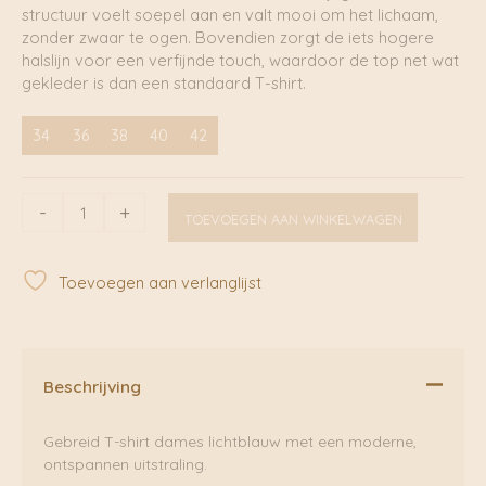
structuur voelt soepel aan en valt mooi om het lichaam,
zonder zwaar te ogen. Bovendien zorgt de iets hogere
halslijn voor een verfijnde touch, waardoor de top net wat
gekleder is dan een standaard T-shirt.
34
36
38
40
42
Lupi
-
+
TOEVOEGEN AAN WINKELWAGEN
Knit
T-
Shirt
Toevoegen aan verlanglijst
Skyway
Blue
|
Minus
aantal
Beschrijving
Gebreid T-shirt dames lichtblauw met een moderne,
ontspannen uitstraling.