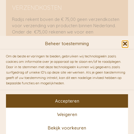
VERZENDKOSTEN
Radijs rekent boven de € 75,00 geen verzendkosten
voor verzending van producten binnen Nederland.
Onder de €75,00 rekenen we voor een
brievenbuspakje €5,70 en voor een pakket €8,95.
Beheer toestemming
Verzending per fietskoeriers
Om de beste ervaringen te bieden, gebruiken wij technologieën zoals
RADIJS werkt samen met de duurzame bezorgdienst
cookies om informatie over je apparaat op te slaan en/of te raadplegen.
Door in te stemmen met deze technologieën kunnen wij gegevens zoals
van
Fietskoeriers.nl
. Pakketten (mits voorradig) voor
surfgedrag of unieke ID's op deze site verwerken. Als je geen toestemming
10.00 uur besteld op een doordeweekse dag,
geeft of uw toestemming intrekt, kan dit een nadelige invloed hebben op
bezorgen zij soms nog op dezelfde dag in de
bepaalde functies en mogelijkheden.
avonduren! Brievenbuspakjes de volgende dag. En
waar mogelijk ook echt op de fiets!!
Accepteren
Weigeren
Copyright © 2026 RADIJS
Bekijk voorkeuren
Conceptstore | Designed by