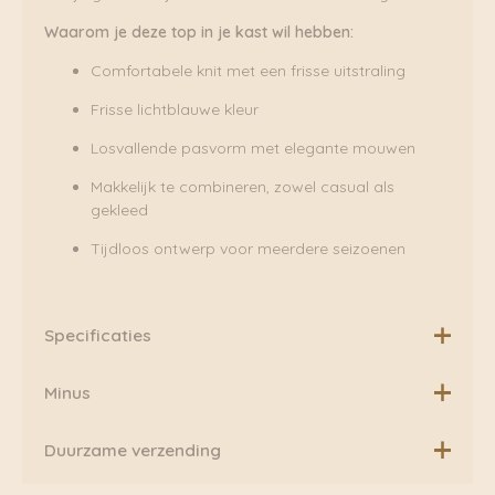
Waarom je deze top in je kast wil hebben:
Comfortabele knit met een frisse uitstraling
Frisse lichtblauwe kleur
Losvallende pasvorm met elegante mouwen
Makkelijk te combineren, zowel casual als
gekleed
Tijdloos ontwerp voor meerdere seizoenen
Specificaties
Materiaal: 52% LENZING™ ECOVERO™ Viscose, 28%
Minus
Polyester, 20% Nylon
Minus is Scandinavische label waarbij het vrouwelijke
Duurzame verzending
kledingstuk opnieuw gedefineerd wordt. Ze ontwerpen
met een vrouwelijke en verfijnde handtekening. Minus