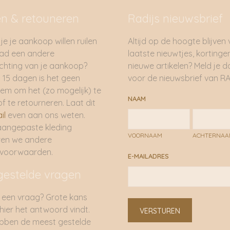
en & retouneren
Radijs nieuwsbrief
je je aankoop willen ruilen
Altijd op de hoogte blijven
had een andere
laatste nieuwtjes, kortinge
hting van je aankoop?
nieuwe artikelen? Meld je 
 15 dagen is het geen
voor de nieuwsbrief van RA
em om het (zo mogelijk) te
NAAM
of te retourneren. Laat dit
il
even aan ons weten.
aangepaste kleding
VOORNAAM
ACHTERNA
ren we andere
rvoorwaarden.
E-MAILADRES
gestelde vragen
 een vraag? Grote kans
 hier het antwoord vindt.
VERSTUREN
bben de meest gestelde