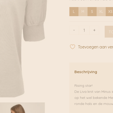
L
M
S
XL
XS
Liva
-
+
T
Knit
Tee
Broken
Toevoegen aan verl
White
|
Minus
aantal
Beschrijving
Rising star!
De Liva knit van Minus
op het wel bekende Mer
ronde hals en de mouw i