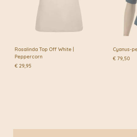
Rosalinda Top Off White |
Cyanus-pet
Peppercorn
€
79,50
€
29,95