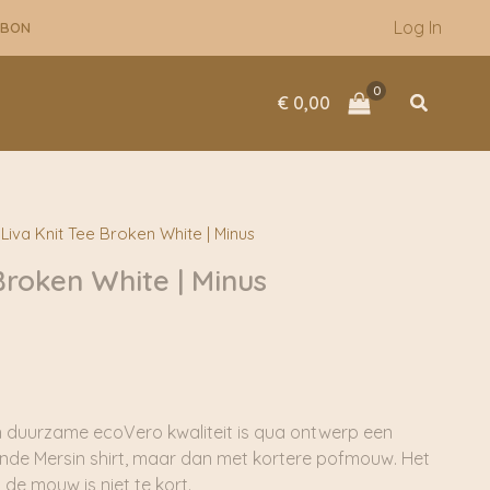
Log In
UBON
Zoeken
€
0,00
Liva Knit Tee Broken White | Minus
Broken White | Minus
in duurzame ecoVero kwaliteit is qua ontwerp een
ende Mersin shirt, maar dan met kortere pofmouw. Het
 de mouw is niet te kort.