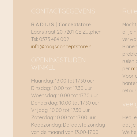
CONTACTGEGEVENS
Ruil
R A D I J S | Conceptstore
Mocht 
Laarstraat 20 7201 CE Zutphen
of je 
Tel: 0575 484 002
verwac
info@radijsconceptstore.nl
Binnen
proble
OPENINGSTIJDEN
ruilen 
WINKEL
per
ma
Voor 
Maandag: 13.00 tot 17.30 uur
hante
Dinsdag: 10.00 tot 17.30 uur
retou
Woensdag: 10.00 tot 17.30 uur
Donderdag: 10.00 tot 17.30 uur
veel
Vrijdag: 10.00 tot 17.30 uur
Zaterdag: 10.00 tot 17.00 uur
Heb je
Koopzondag: De laatste zondag
dat je
van de maand van 13.00-17.00
We he