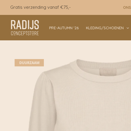
Ga
Gratis verzending vanaf €75,-
ONS
naar
de
inhoud
PRE-AUTUMN ‘26
KLEDING/SCHOENEN
DUURZAAM