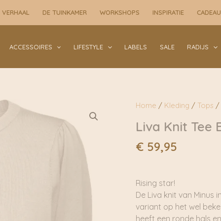
 VERHAAL
DE TUINKAMER
WORKSHOPS
INSPIRATIE
CADEA
ACCESSOIRES
LIFESTYLE
LABELS
SALE
RADIJS
Home
/
Kleding
/
Tops
/ 
Liva Knit Tee 
€
59,95
Rising star!
De Liva knit van Minus 
variant op het wel bek
heeft een ronde hals en