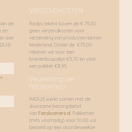
VERZENDKOSTEN
 van de
Radijs rekent boven de € 75,00
n en
geen verzendkosten voor
dan aan
verzending van producten binnen
DIJS!
Nederland. Onder de €75,00
rekenen we voor een
brievenbuspakje €5,70 en voor
een pakket €8,95.
Verzending per
AM
fietskoeriers
RADIJS werkt samen met de
duurzame bezorgdienst
van
Fietskoeriers.nl
. Pakketten
(mits voorradig) voor 10.00 uur
besteld op een doordeweekse