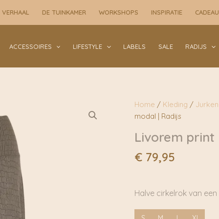
 VERHAAL
DE TUINKAMER
WORKSHOPS
INSPIRATIE
CADEA
ACCESSOIRES
LIFESTYLE
LABELS
SALE
RADIJS
Home
/
Kleding
/
Jurken
modal | Radijs
Livorem print 
€
79,95
Halve cirkelrok van een
S
M
L
XL