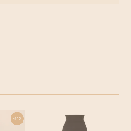
n wij geen extra verzendkosten. Daarnaast verzenden wij
groen via Fietskoeriers Zutphen. In samenwerking met
 zij landelijke dekking. Waar mogelijk worden onze
werkelijk met de fiets bezorgd. Klik voor meer informatie
fietskoeriers.nl Buiten de fietskoeriersteden wordt het
of Post.nl
-50%