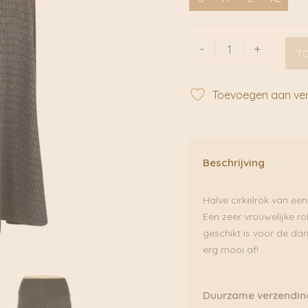
Livorem
-
+
T
print
bio-
modal
Toevoegen aan verl
|
Radijs
aantal
Beschrijving
Halve cirkelrok van ee
Een zeer vrouwelijke ro
geschikt is voor de da
erg mooi af!
Duurzame verzendin