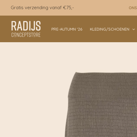
Ga
Gratis verzending vanaf €75,-
ONS
naar
de
inhoud
PRE-AUTUMN ‘26
KLEDING/SCHOENEN