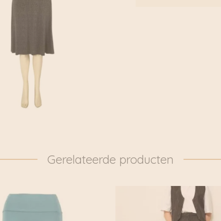
Boven de €75,00 rekene
ook al onze pakketten 
Fietskoeriers.nl hebben
pakketten dan ook daad
door naar: https://www.
overgedragen aan DHL 
Gerelateerde producten