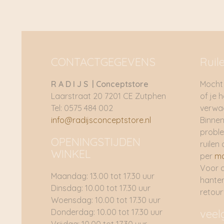
CONTACTGEGEVENS
Ruil
R A D I J S | Conceptstore
Mocht 
Laarstraat 20 7201 CE Zutphen
of je 
Tel: 0575 484 002
verwac
info@radijsconceptstore.nl
Binnen
proble
OPENINGSTIJDEN
ruilen 
WINKEL
per
ma
Voor 
Maandag: 13.00 tot 17.30 uur
hante
Dinsdag: 10.00 tot 17.30 uur
retou
Woensdag: 10.00 tot 17.30 uur
Donderdag: 10.00 tot 17.30 uur
veel