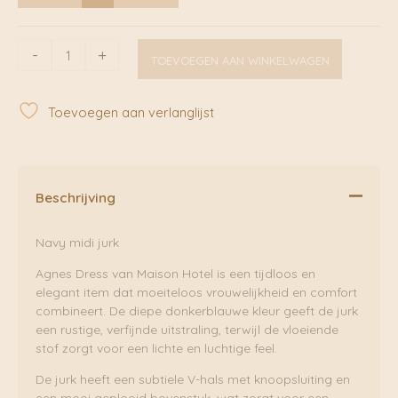
Agnes
-
+
TOEVOEGEN AAN WINKELWAGEN
Dress
Navy
|
Toevoegen aan verlanglijst
Maison
Hotel
aantal
Beschrijving
Navy midi jurk
Agnes Dress van Maison Hotel is een tijdloos en
elegant item dat moeiteloos vrouwelijkheid en comfort
combineert. De diepe donkerblauwe kleur geeft de jurk
een rustige, verfijnde uitstraling, terwijl de vloeiende
stof zorgt voor een lichte en luchtige feel.
De jurk heeft een subtiele V-hals met knoopsluiting en
een mooi geplooid bovenstuk, wat zorgt voor een