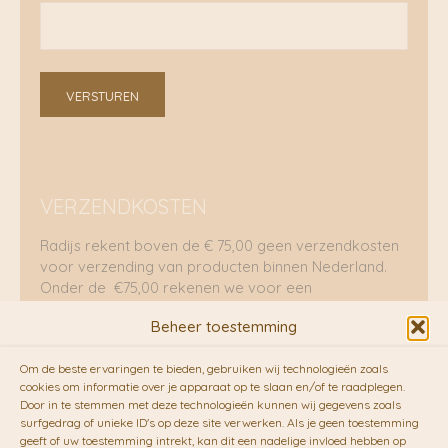
VERSTUREN
VERZENDKOSTEN
Radijs rekent boven de € 75,00 geen verzendkosten
voor verzending van producten binnen Nederland.
Onder de €75,00 rekenen we voor een
brievenbuspakje €5,70 en voor een pakket €8,95.
Beheer toestemming
Verzending per fietskoeriers
Om de beste ervaringen te bieden, gebruiken wij technologieën zoals
RADIJS werkt samen met de duurzame bezorgdienst
cookies om informatie over je apparaat op te slaan en/of te raadplegen.
Door in te stemmen met deze technologieën kunnen wij gegevens zoals
van
Fietskoeriers.nl
. Pakketten (mits voorradig) voor
surfgedrag of unieke ID's op deze site verwerken. Als je geen toestemming
10.00 uur besteld op een doordeweekse dag,
geeft of uw toestemming intrekt, kan dit een nadelige invloed hebben op