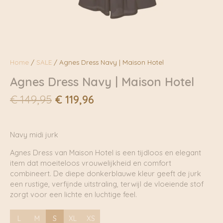
Home
/
SALE
/ Agnes Dress Navy | Maison Hotel
Agnes Dress Navy | Maison Hotel
Oorspronkelijke
Huidige
€
149,95
€
119,96
prijs
prijs
was:
is:
€ 149,95.
€ 119,96.
Navy midi jurk
Agnes Dress van Maison Hotel is een tijdloos en elegant
item dat moeiteloos vrouwelijkheid en comfort
combineert. De diepe donkerblauwe kleur geeft de jurk
een rustige, verfijnde uitstraling, terwijl de vloeiende stof
zorgt voor een lichte en luchtige feel.
L
M
S
XL
XS