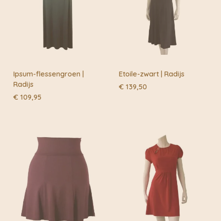
Ipsum-flessengroen |
Etoile-zwart | Radijs
Radijs
€
139,50
€
109,95