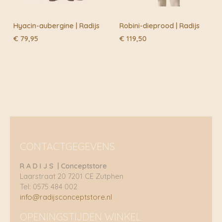
Hyacin-aubergine | Radijs
Robini-dieprood | Radijs
€
79,95
€
119,50
CONTACTGEGEVENS
R A D I J S | Conceptstore
Laarstraat 20 7201 CE Zutphen
Tel: 0575 484 002
info@radijsconceptstore.nl
OPENINGSTIJDEN WINKEL