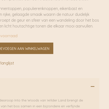
ennentoppen, populierenknoppen, eikenbast en
 rijke, gelaagde smaak waarin de natuur duidelijk
k roept de geur en sfeer van een wandeling door het bos
 en licht houtachtige tonen die elkaar mooi aanvullen.
 voorraad
OEVOEGEN AAN WINKELWAGEN
anglijst
esiroop Into the Woods van Wilder Land brengt de
 van het bos samen in een bijzondere en verfijnde