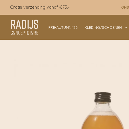
Ga
Gratis verzending vanaf €75,-
ONS
naar
de
inhoud
PRE-AUTUMN ‘26
KLEDING/SCHOENEN