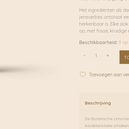
Met ingrediënten als d
jeneverbes ontstaat een
herkenbaar is. Elke slo
op, met frisse, kruidige
Beschikbaarheid:
9 op
Limonadesiroop
-
+
T
Into
the
Woods
Toevoegen aan verl
|
Wilder
Land
aantal
Beschrijving
De Botanische Limonad
karakteristieke smaken