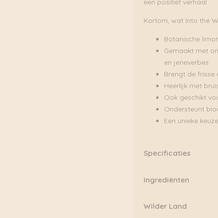
een positief verhaal.
Kortom, wat Into the 
Botanische limo
Gemaakt met ond
en jeneverbes
Brengt de frisse
Heerlijk met brui
Ook geschikt voo
Ondersteunt biod
Een unieke keuz
Specificaties
Inhoud per fles:
500 ml
Ingrediënten
Ingrediënten:
Water, Su
Ingrediënten:
Wilder Land
bast, Citroenzuur