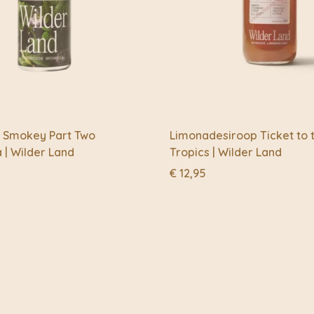
Verwilder jezelf en ge
herstellen.
ly Smokey Part Two
Limonadesiroop Ticket to 
| Wilder Land
Tropics | Wilder Land
€
12,95