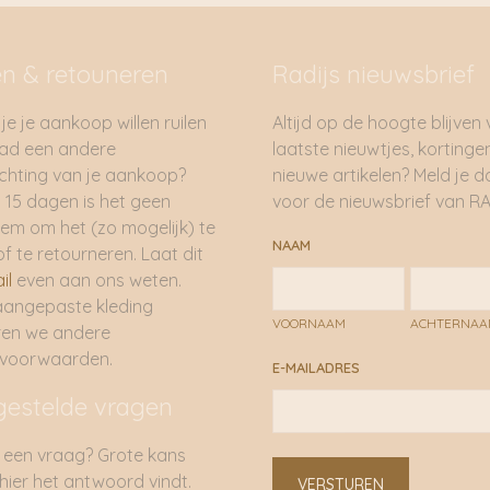
en & retouneren
Radijs nieuwsbrief
je je aankoop willen ruilen
Altijd op de hoogte blijven
had een andere
laatste nieuwtjes, kortinge
hting van je aankoop?
nieuwe artikelen? Meld je 
 15 dagen is het geen
voor de nieuwsbrief van RA
em om het (zo mogelijk) te
NAAM
of te retourneren. Laat dit
il
even aan ons weten.
aangepaste kleding
VOORNAAM
ACHTERNA
ren we andere
rvoorwaarden.
E-MAILADRES
gestelde vragen
 een vraag? Grote kans
 hier het antwoord vindt.
VERSTUREN