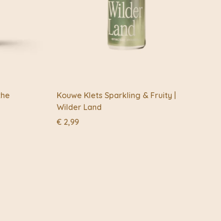
niet van de lekkerste producten die de Nederlandse natuur
the
Kouwe Klets Sparkling & Fruity |
Wilder Land
€
2,99