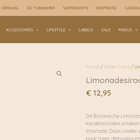
the
 VERHAAL
DE TUINKAMER
WORKSHOPS
INSPIRATIE
CADEA
Woods
|
Wilder
ACCESSOIRES
LIFESTYLE
LABELS
SALE
RADIJS
Land
aantal
Home
/
Wilder Land
/ Li
Limonadesiroo
€
12,95
De Botanische Limonad
karakteristieke smaken 
limonade. Deze unieke s
naar meer diepgang en 