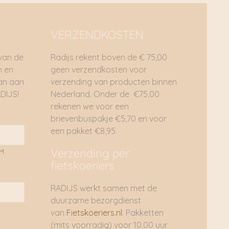
VERZENDKOSTEN
 van de
Radijs rekent boven de € 75,00
n en
geen verzendkosten voor
dan aan
verzending van producten binnen
DIJS!
Nederland. Onder de €75,00
rekenen we voor een
brievenbuspakje €5,70 en voor
een pakket €8,95.
Verzending per
AM
fietskoeriers
RADIJS werkt samen met de
duurzame bezorgdienst
van
Fietskoeriers.nl
. Pakketten
(mits voorradig) voor 10.00 uur