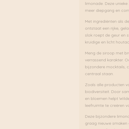
limonade. Deze unieke s
meer diepgang en compl
Met ingrediënten als d
ontstaat een rijke, gel
slok roept de geur en s
kruidige en licht houta
Meng de siroop met bru
verrassend karakter. O
bijzondere mocktails, c
centraal staan.
Zoals alle producten v
biodiversiteit. Door s
en bloemen helpt Wilde
leefruimte te creëren v
Deze bijzondere limonad
graag nieuwe smaken o