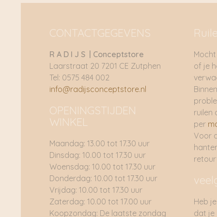
CONTACTGEGEVENS
Ruil
R A D I J S | Conceptstore
Mocht 
Laarstraat 20 7201 CE Zutphen
of je 
Tel: 0575 484 002
verwac
info@radijsconceptstore.nl
Binnen
proble
OPENINGSTIJDEN
ruilen 
WINKEL
per
ma
Voor 
Maandag: 13.00 tot 17.30 uur
hante
Dinsdag: 10.00 tot 17.30 uur
retou
Woensdag: 10.00 tot 17.30 uur
Donderdag: 10.00 tot 17.30 uur
veel
Vrijdag: 10.00 tot 17.30 uur
Zaterdag: 10.00 tot 17.00 uur
Heb je
Koopzondag: De laatste zondag
dat je