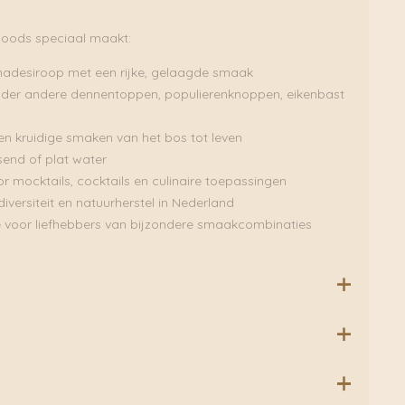
Woods speciaal maakt:
nadesiroop met een rijke, gelaagde smaak
er andere dennentoppen, populierenknoppen, eikenbast
 en kruidige smaken van het bos tot leven
send of plat water
r mocktails, cocktails en culinaire toepassingen
iversiteit en natuurherstel in Nederland
e voor liefhebbers van bijzondere smaakcombinaties
iker, Dennentoppen, Populierenknoppen, Jeneverbes, Eiken