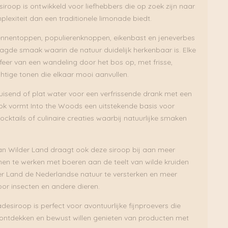
iroop is ontwikkeld voor liefhebbers die op zoek zijn naar
exiteit dan een traditionele limonade biedt.
ennentoppen, populierenknoppen, eikenbast en jeneverbes
aagde smaak waarin de natuur duidelijk herkenbaar is. Elke
feer van een wandeling door het bos op, met frisse,
chtige tonen die elkaar mooi aanvullen.
isend of plat water voor een verfrissende drank met een
ok vormt Into the Woods een uitstekende basis voor
ocktails of culinaire creaties waarbij natuurlijke smaken
an Wilder Land draagt ook deze siroop bij aan meer
amen te werken met boeren aan de teelt van wilde kruiden
r Land de Nederlandse natuur te versterken en meer
oor insecten en andere dieren.
esiroop is perfect voor avontuurlijke fijnproevers die
ntdekken en bewust willen genieten van producten met