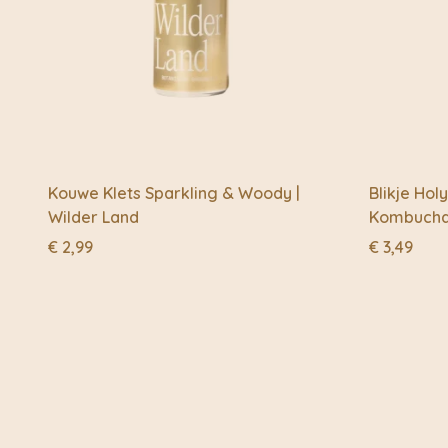
Kouwe Klets Sparkling & Woody |
Blikje Ho
Wilder Land
Kombucha 
€
2,99
€
3,49