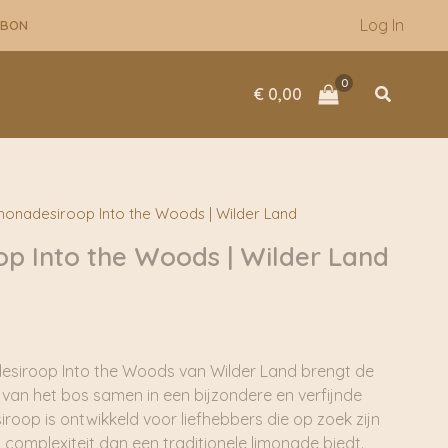
Log In
UBON
Zoeken
€
0,00
monadesiroop Into the Woods | Wilder Land
p Into the Woods | Wilder Land
esiroop Into the Woods van Wilder Land brengt de
van het bos samen in een bijzondere en verfijnde
iroop is ontwikkeld voor liefhebbers die op zoek zijn
complexiteit dan een traditionele limonade biedt.