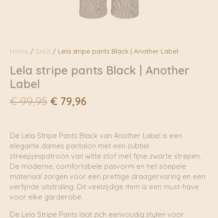
Home
/
SALE
/ Lela stripe pants Black | Another Label
Lela stripe pants Black | Another
Label
Oorspronkelijke
Huidige
€
99,95
€
79,96
prijs
prijs
was:
is:
€ 99,95.
€ 79,96.
De Lela Stripe Pants Black van Another Label is een
elegante dames pantalon met een subtiel
streepjespatroon van witte stof met fijne zwarte strepen.
De moderne, comfortabele pasvorm en het soepele
materiaal zorgen voor een prettige draagervaring en een
verfijnde uitstraling. Dit veelzijdige item is een must-have
voor elke garderobe.
De Lela Stripe Pants laat zich eenvoudig stylen voor