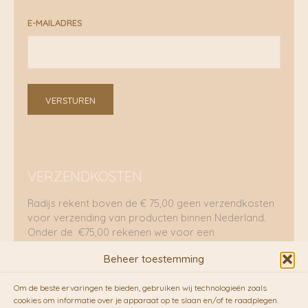
E-MAILADRES
VERSTUREN
VERZENDKOSTEN
Radijs rekent boven de € 75,00 geen verzendkosten
voor verzending van producten binnen Nederland.
Onder de €75,00 rekenen we voor een
brievenbuspakje €5,70 en voor een pakket €8,95.
Beheer toestemming
Verzending per fietskoeriers
Om de beste ervaringen te bieden, gebruiken wij technologieën zoals
RADIJS werkt samen met de duurzame bezorgdienst
cookies om informatie over je apparaat op te slaan en/of te raadplegen.