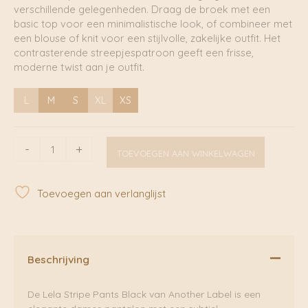
verschillende gelegenheden. Draag de broek met een
basic top voor een minimalistische look, of combineer met
een blouse of knit voor een stijlvolle, zakelijke outfit. Het
contrasterende streepjespatroon geeft een frisse,
moderne twist aan je outfit.
L
M
S
XL
XS
Lela
-
+
TOEVOEGEN AAN WINKELWAGEN
stripe
pants
Black
Toevoegen aan verlanglijst
|
Another
Label
aantal
Beschrijving
De Lela Stripe Pants Black van Another Label is een