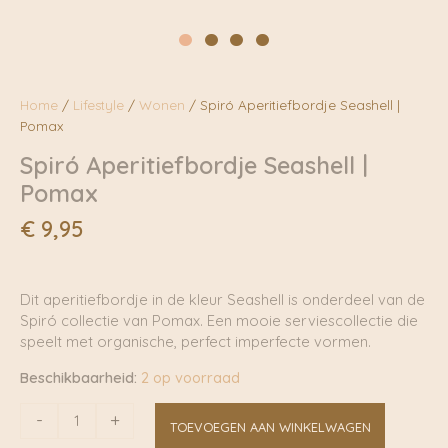
Home
/
Lifestyle
/
Wonen
/ Spiró Aperitiefbordje Seashell |
Pomax
Spiró Aperitiefbordje Seashell |
Pomax
€
9,95
Dit aperitiefbordje in de kleur Seashell is onderdeel van de
Spiró collectie van Pomax. Een mooie serviescollectie die
speelt met organische, perfect imperfecte vormen.
Beschikbaarheid:
2 op voorraad
Spiró
-
+
TOEVOEGEN AAN WINKELWAGEN
Aperitiefbordje