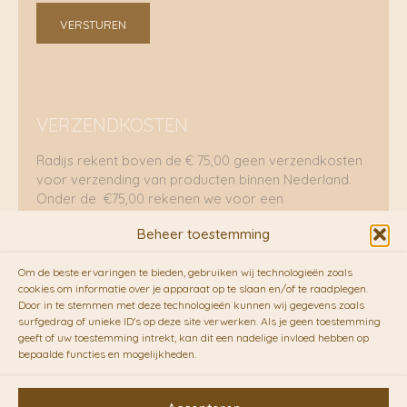
VERSTUREN
VERZENDKOSTEN
Radijs rekent boven de € 75,00 geen verzendkosten
voor verzending van producten binnen Nederland.
Onder de €75,00 rekenen we voor een
brievenbuspakje €5,70 en voor een pakket €8,95.
Beheer toestemming
Verzending per fietskoeriers
Om de beste ervaringen te bieden, gebruiken wij technologieën zoals
RADIJS werkt samen met de duurzame bezorgdienst
cookies om informatie over je apparaat op te slaan en/of te raadplegen.
Door in te stemmen met deze technologieën kunnen wij gegevens zoals
van
Fietskoeriers.nl
. Pakketten (mits voorradig) voor
surfgedrag of unieke ID's op deze site verwerken. Als je geen toestemming
10.00 uur besteld op een doordeweekse dag,
geeft of uw toestemming intrekt, kan dit een nadelige invloed hebben op
bezorgen zij soms nog op dezelfde dag in de
bepaalde functies en mogelijkheden.
avonduren! Brievenbuspakjes de volgende dag. En
waar mogelijk ook echt op de fiets!!