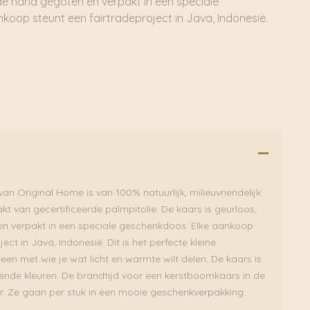
de hand gegoten en verpakt in een speciale
koop steunt een fairtradeproject in Java, Indonesië.
n Original Home is van 100% natuurlijk, milieuvriendelijk
 van gecertificeerde palmpitolie. De kaars is geurloos,
n verpakt in een speciale geschenkdoos. Elke aankoop
ect in Java, Indonesië. Dit is het perfecte kleine
en met wie je wat licht en warmte wilt delen. De kaars is
llende kleuren. De brandtijd voor een kerstboomkaars in de
r. Ze gaan per stuk in een mooie geschenkverpakking.