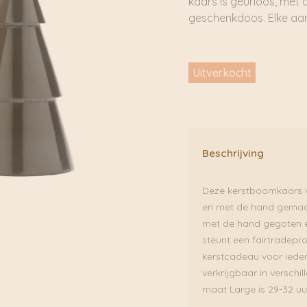
kaars is geurloos, met 
geschenkdoos. Elke aan
Uitverkocht
Beschrijving
Deze kerstboomkaars va
en met de hand gemaakt
met de hand gegoten e
steunt een fairtradeproj
kerstcadeau voor iedere
verkrijgbaar in verschi
maat Large is 29-32 uu