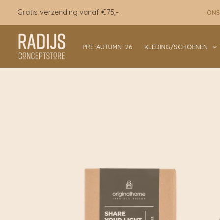
Ga
Gratis verzending vanaf €75,-
ONS
naar
de
inhoud
PRE-AUTUMN ‘26
KLEDING/SCHOENEN