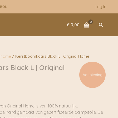
Log In
UBON
Zoeken
€
0,00
l home
/ Kerstboomkaars Black L | Original Home
s Black L | Original
Aanbieding
nkelijke
Huidige
rijs
s:
 10,46.
n Original Home is van 100% natuurlijk,
t de hand gemaakt van gecertificeerde palmpitolie. De