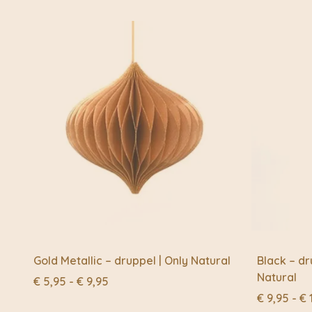
Gold Metallic – druppel | Only Natural
Black – dr
Natural
Prijsklasse:
€
5,95
-
€
9,95
€ 5,95
€
9,95
-
€
tot