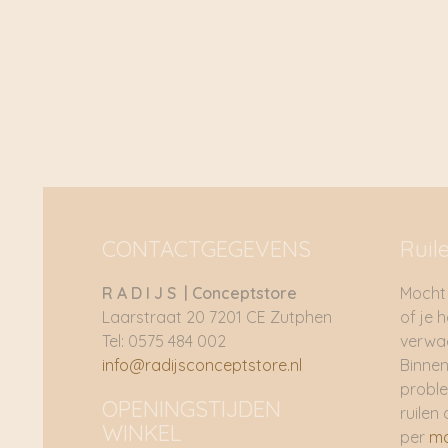
€ 9,95
CONTACTGEGEVENS
Ruil
R A D I J S | Conceptstore
Mocht 
Laarstraat 20 7201 CE Zutphen
of je 
Tel: 0575 484 002
verwac
info@radijsconceptstore.nl
Binnen
proble
OPENINGSTIJDEN
ruilen 
WINKEL
per
ma