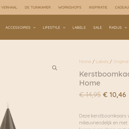
 VERHAAL
DE TUINKAMER
WORKSHOPS
INSPIRATIE
CADEA
ACCESSOIRES
LIFESTYLE
LABELS
SALE
RADIJS
Home
/
Labels
/
Origina
Kerstboomkaar
Home
Oorspro
€
14,95
€
10,46
prijs
p
was:
i
€ 14,95.
€
Deze kerstboomkaars va
milieuvriendelijk en me