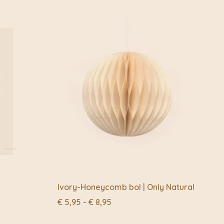
snel hernieuwbare planten of afvalmaterialen (geen
age milieu-impact
E-mail
*
roces worden water, energie, CO2, chemicaliën en
, tot een minimum beperkt of volledig vermeden. Het
productieproces wordt met de hand uitgevoerd, van het
offen tot het vervaardigen van het eindproduct.
aal lokaal beschikbaar en door de natuurlijke uitstraling
ehouden, is er weinig bewerking nodig.
r eerlijke handel vormt een belangrijk onderdeel van de
attelandsgemeenschappen
e afgelegen, landelijke gemeenschappen van
er weg van de grote steden zijn mensen afhankelijk van
Ivory-Honeycomb bol | Only Natural
at niet genoeg is om hun gezin te onderhouden.
Prijsklasse:
€
5,95
-
€
8,95
€ 5,95
le sociale ondernemers
tot