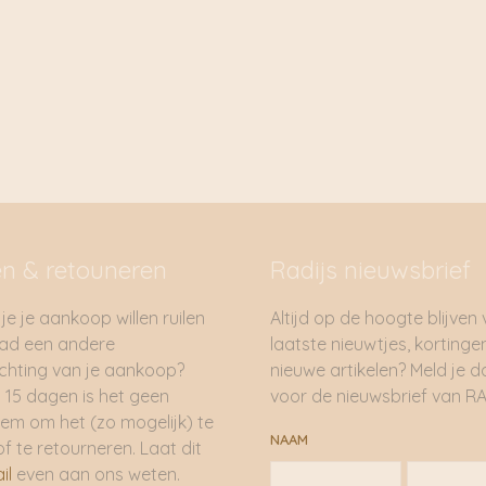
Door consequent same
tot
samenwerken met pla
€ 17,50
creëren.
Handwerk creëert wer
Om de toegangsdrempel
plattelandsgemeensch
gemaakt met behulp va
het is een productieme
Inspirerende vrouwen
en & retouneren
Radijs nieuwsbrief
Door thuis en in hun e
combineren met gezins
je je aankoop willen ruilen
Altijd op de hoogte blijven
onafhankelijkheid en kw
had een andere
laatste nieuwtjes, kortinge
Eerlijke handel
hting van je aankoop?
nieuwe artikelen? Meld je 
We verankeren de FAIR 
 15 dagen is het geen
voor de nieuwsbrief van RA
eerlijke lonen, transpa
em om het (zo mogelijk) te
NAAM
manier van werken. Het
of te retourneren. Laat dit
partners zijn Fair Trad
il
even aan ons weten.