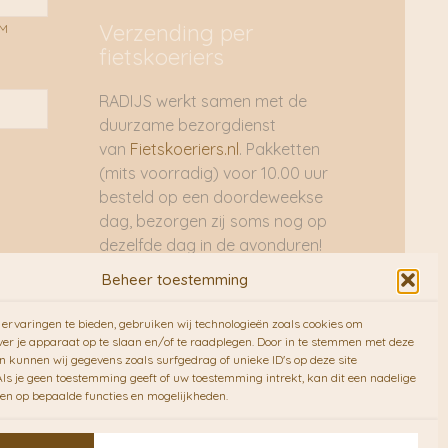
profiel Original Home
Verzending per
AM
fietskoeriers
RADIJS werkt samen met de
duurzame bezorgdienst
van
Fietskoeriers.nl
. Pakketten
(mits voorradig) voor 10.00 uur
besteld op een doordeweekse
dag, bezorgen zij soms nog op
dezelfde dag in de avonduren!
Brievenbuspakjes de volgende
Beheer toestemming
dag. En waar mogelijk ook echt
op de fiets!!
ervaringen te bieden, gebruiken wij technologieën zoals cookies om
ver je apparaat op te slaan en/of te raadplegen. Door in te stemmen met deze
n kunnen wij gegevens zoals surfgedrag of unieke ID's op deze site
ls je geen toestemming geeft of uw toestemming intrekt, kan dit een nadelige
en op bepaalde functies en mogelijkheden.