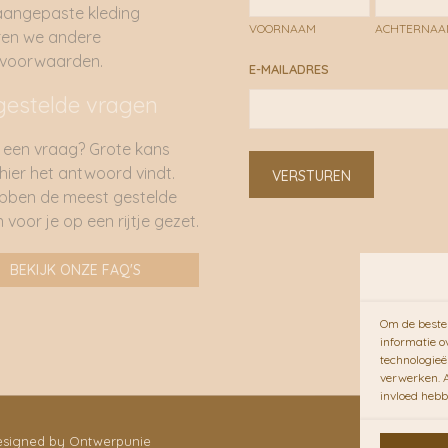
sociale duurzaamheids
aangepaste kleding
VOORNAAM
ACHTERNA
ren we andere
rvoorwaarden.
E-MAILADRES
gestelde vragen
 een vraag? Grote kans
 hier het antwoord vindt.
VERSTUREN
bben de meest gestelde
 voor je op een rijtje gezet.
BEKIJK ONZE FAQ'S
Om de beste 
informatie o
technologieë
verwerken. A
invloed hebb
Designed by Ontwerpunie