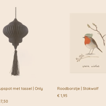
ontwerpen uitsluitend 
plastic!)
Productieproces met l
Naam
*
Tijdens het productiep
gifstoffen gereduceerd
grootste deel van het 
oogsten van de grondst
Grondstoffen zijn allem
van de materialen te b
Zorg voor mensen
Armoedebestrijding doo
doelstellingen. Hoe?
Ondersteuning van pl
Armoede ontstaat in d
ontwikkelingslanden. V
upspot met tassel | Only
Roodborstje | Stokwolf
het seizoensinkomen d
€
1,95
Prijsklasse:
17,50
Partnerships met loka
€ 9,95