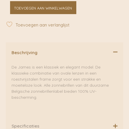
James
TOEVOEGEN AAN WINKELWAGEN
White
Gold
|
Toevoegen aan verlanglijst
Komono
aantal
Beschrijving
De James is een klassiek en elegant model. De
klassieke combinatie van ovale lenzen in een
roestvrijstalen frame zorgt voor een strakke en
moeiteloze look. Alle zonnebrillen van dit duurzame
Belgische zonnebrillenlabel bieden 100% UV-
bescherming.
Specificaties