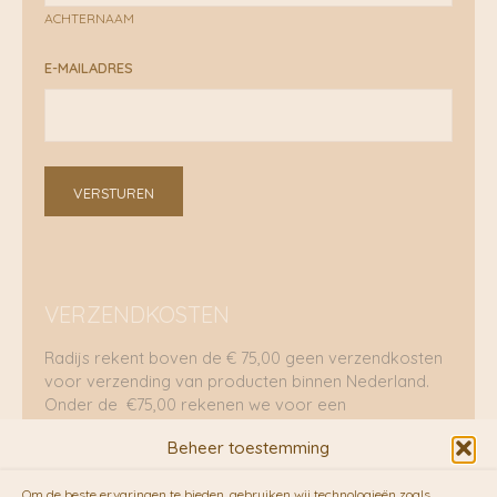
ACHTERNAAM
E-MAILADRES
VERSTUREN
VERZENDKOSTEN
Radijs rekent boven de € 75,00 geen verzendkosten
voor verzending van producten binnen Nederland.
Onder de €75,00 rekenen we voor een
brievenbuspakje €5,70 en voor een pakket €8,95.
Beheer toestemming
Verzending per fietskoeriers
Om de beste ervaringen te bieden, gebruiken wij technologieën zoals