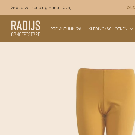
Ga
Gratis verzending vanaf €75,-
ONS
naar
de
inhoud
PRE-AUTUMN ‘26
KLEDING/SCHOENEN