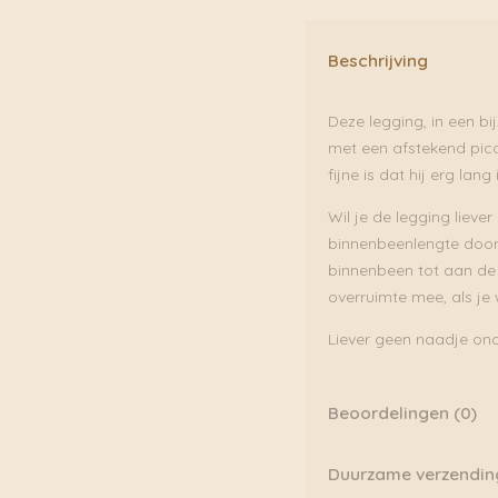
Beschrijving
Deze legging, in een bi
met een afstekend picot
fijne is dat hij erg lang
Wil je de legging liever
binnenbeenlengte door.
binnenbeen tot aan de 
overruimte mee, als je w
Liever geen naadje ond
Beoordelingen (0)
Er zijn nog geen beoor
Duurzame verzendin