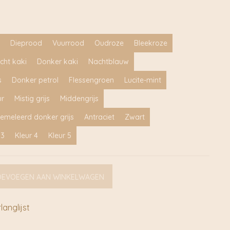
Dieprood
Vuurrood
Oudroze
Bleekroze
icht kaki
Donker kaki
Nachtblauw
s
Donker petrol
Flessengroen
Lucite-mint
ur
Mistig grijs
Middengrijs
emeleerd donker grijs
Antraciet
Zwart
 3
Kleur 4
Kleur 5
OEVOEGEN AAN WINKELWAGEN
anglijst