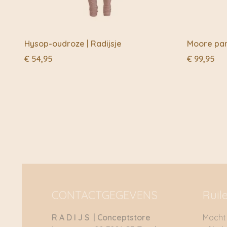
Hysop-oudroze | Radijsje
Moore pan
€
54,95
€
99,95
CONTACTGEGEVENS
Ruil
R A D I J S | Conceptstore
Mocht 