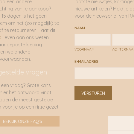
had een andere
laatste nieuwtjes, kortinge
hting van je aankoop?
nieuwe artikelen? Meld je 
 15 dagen is het geen
voor de nieuwsbrief van RA
em om het (zo mogelijk) te
NAAM
of te retourneren. Laat dit
il
even aan ons weten.
aangepaste kleding
VOORNAAM
ACHTERNA
ren we andere
rvoorwaarden.
E-MAILADRES
gestelde vragen
 een vraag? Grote kans
 hier het antwoord vindt.
VERSTUREN
bben de meest gestelde
 voor je op een rijtje gezet.
BEKIJK ONZE FAQ'S