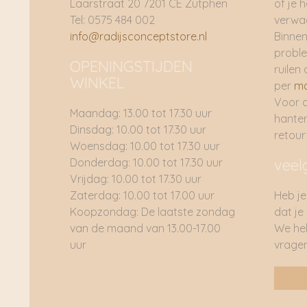
Laarstraat 20 7201 CE Zutphen
of je 
Tel: 0575 484 002
verwac
info@radijsconceptstore.nl
Binnen
proble
OPENINGSTIJDEN
ruilen 
WINKEL
per
ma
Voor 
Maandag: 13.00 tot 17.30 uur
hante
Dinsdag: 10.00 tot 17.30 uur
retou
Woensdag: 10.00 tot 17.30 uur
Donderdag: 10.00 tot 17.30 uur
veel
Vrijdag: 10.00 tot 17.30 uur
Zaterdag: 10.00 tot 17.00 uur
Heb je
Koopzondag: De laatste zondag
dat je
van de maand van 13.00-17.00
We he
uur
vragen