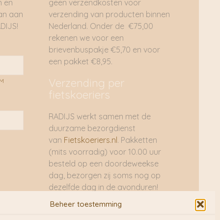
n en
geen verzendkosten voor
dan aan
verzending van producten binnen
DIJS!
Nederland. Onder de €75,00
rekenen we voor een
brievenbuspakje €5,70 en voor
een pakket €8,95.
Verzending per
AM
fietskoeriers
RADIJS werkt samen met de
duurzame bezorgdienst
van
Fietskoeriers.nl
. Pakketten
(mits voorradig) voor 10.00 uur
besteld op een doordeweekse
dag, bezorgen zij soms nog op
dezelfde dag in de avonduren!
Brievenbuspakjes de volgende
Beheer toestemming
dag. En waar mogelijk ook echt