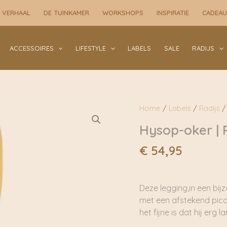
 VERHAAL
DE TUINKAMER
WORKSHOPS
INSPIRATIE
CADEA
ACCESSOIRES
LIFESTYLE
LABELS
SALE
RADIJS
Home
/
Labels
/
Radijs
/ 
Hysop-oker | R
€
54,95
Deze legging,in een bij
met een afstekend picot
het fijne is dat hij erg l