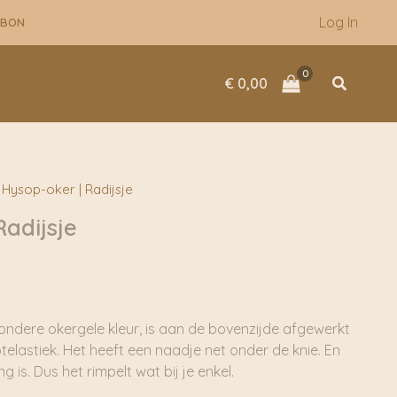
Log In
UBON
Zoeken
€
0,00
Hysop-oker | Radijsje
adijsje
zondere okergele kleur, is aan de bovenzijde afgewerkt
elastiek. Het heeft een naadje net onder de knie. En
ang is. Dus het rimpelt wat bij je enkel.