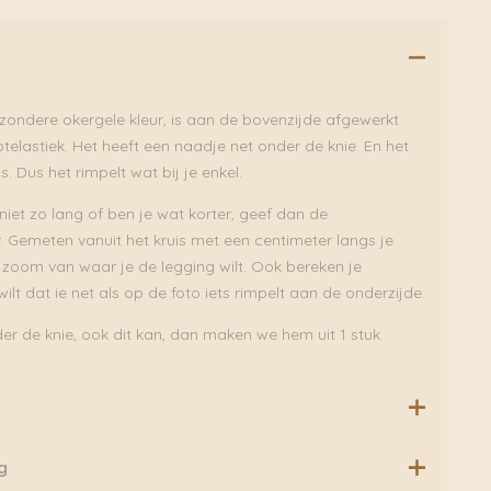
jzondere okergele kleur, is aan de bovenzijde afgewerkt
elastiek. Het heeft een naadje net onder de knie. En het
 is. Dus het rimpelt wat bij je enkel.
 niet zo lang of ben je wat korter, geef dan de
 Gemeten vanuit het kruis met een centimeter langs je
zoom van waar je de legging wilt. Ook bereken je
ilt dat ie net als op de foto iets rimpelt aan de onderzijde.
er de knie, ook dit kan, dan maken we hem uit 1 stuk.
delingen.
g