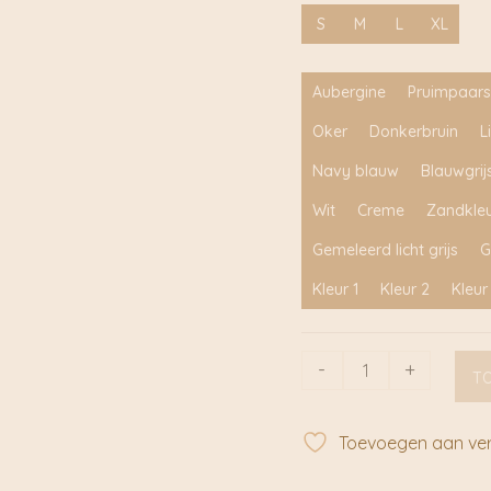
S
M
L
XL
Aubergine
Pruimpaars
Oker
Donkerbruin
L
Navy blauw
Blauwgrij
Wit
Creme
Zandkle
Gemeleerd licht grijs
G
Kleur 1
Kleur 2
Kleur
Hysop-
-
+
T
oker
|
Radijsje
Toevoegen aan verl
aantal