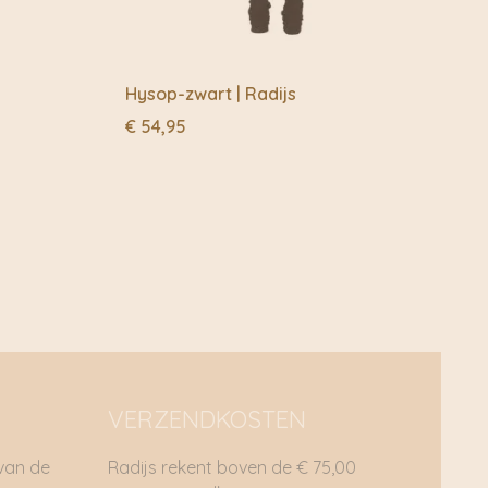
Hysop-zwart | Radijs
€
54,95
VERZENDKOSTEN
 van de
Radijs rekent boven de € 75,00