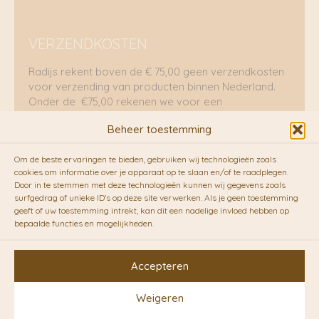
VERZENDKOSTEN
Radijs rekent boven de € 75,00 geen verzendkosten
voor verzending van producten binnen Nederland.
Onder de €75,00 rekenen we voor een
brievenbuspakje €5,70 en voor een pakket €8,95.
Beheer toestemming
Verzending per fietskoeriers
Om de beste ervaringen te bieden, gebruiken wij technologieën zoals
RADIJS werkt samen met de duurzame bezorgdienst
cookies om informatie over je apparaat op te slaan en/of te raadplegen.
Door in te stemmen met deze technologieën kunnen wij gegevens zoals
van
Fietskoeriers.nl
. Pakketten (mits voorradig) voor
surfgedrag of unieke ID's op deze site verwerken. Als je geen toestemming
10.00 uur besteld op een doordeweekse dag,
geeft of uw toestemming intrekt, kan dit een nadelige invloed hebben op
bezorgen zij soms nog op dezelfde dag in de
bepaalde functies en mogelijkheden.
avonduren! Brievenbuspakjes de volgende dag. En
waar mogelijk ook echt op de fiets!!
Accepteren
Weigeren
Copyright © 2026 RADIJS