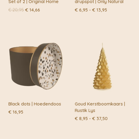
Set of 2 | Original Home
drupspot | Only Natural
Oorspronkelijke
Huidige
Prijsklasse:
€
20,95
€
14,66
€
6,95
-
€
13,95
prijs
prijs
€ 6,95
was:
is:
tot
€ 20,95.
€ 14,66.
€ 13,95
Black dots | Hoedendoos
Goud Kerstboomkaars |
Rustik Lys
€
16,95
Prijsklasse:
€
8,95
-
€
37,50
€ 8,95
tot
€ 37,50