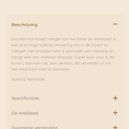
Beschrijving
Gouden hulstblad, hanger van het label de Weldaad, is
een prachtige tijdloze versiering om in de boom te
hangen. Het blaadje hulst is gemaakt van messing en
hangt aan een metalen draadje. Super leuk voor in de
boom, aan een tak, aan de kast, de servetten of om
een kadootje mee te versieren.
Hand & fairmade
Specificaties
Afmetingen:
De Weldaad
hulstblad: ± 3 cm lang
Draad: ± 11 cm
In 2015 begon Mirjam Verheijke, de drijvende kracht
Duurzame verzending