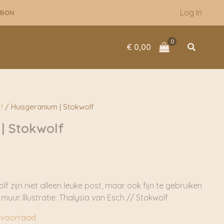
Log In
UBON
Zoeken
€
0,00
f
/ Huisgeranium | Stokwolf
| Stokwolf
 zijn niet alleen leuke post, maar ook fijn te gebruiken
uur. Illustratie: Thalysia van Esch // Stokwolf
 voorraad