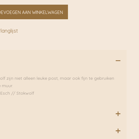
OEVOEGEN AAN WINKELWAGEN
anglijst
f zijn niet alleen leuke post, maar ook fijn te gebruiken
 muur.
n Esch // Stokwolf
300 grams Biotop papier