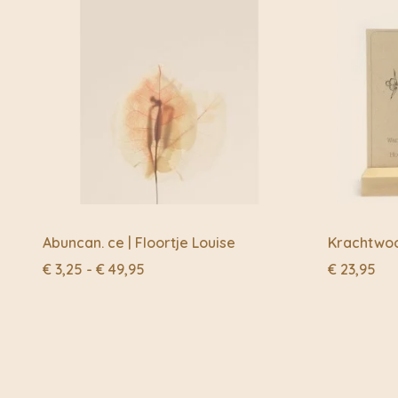
Abuncan. ce | Floortje Louise
Krachtwoo
Prijsklasse:
€
3,25
-
€
49,95
€
23,95
€ 3,25
tot
€ 49,95