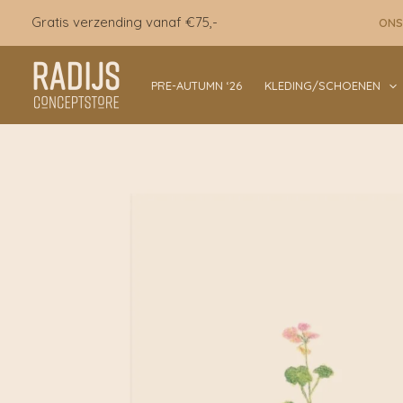
Ga
Gratis verzending vanaf €75,-
ONS
naar
de
inhoud
PRE-AUTUMN ‘26
KLEDING/SCHOENEN