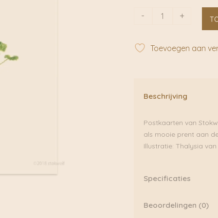
Huisgeranium
-
+
T
|
Stokwolf
aantal
Toevoegen aan verl
Beschrijving
Postkaarten van Stokwol
als mooie prent aan de
Illustratie: Thalysia va
Specificaties
Postkaart gedrukt op 
Beoordelingen (0)
· Formaat A6