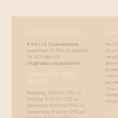
CONTACTGEGEVENS
Ruil
R A D I J S | Conceptstore
Mocht 
Laarstraat 20 7201 CE Zutphen
of je 
Tel: 0575 484 002
verwac
info@radijsconceptstore.nl
Binnen
proble
OPENINGSTIJDEN
ruilen 
WINKEL
per
ma
Voor 
Maandag: 13.00 tot 17.30 uur
hante
Dinsdag: 10.00 tot 17.30 uur
retou
Woensdag: 10.00 tot 17.30 uur
Donderdag: 10.00 tot 17.30 uur
veel