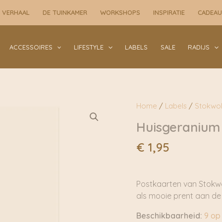
Stokwolf
 VERHAAL
DE TUINKAMER
WORKSHOPS
INSPIRATIE
CADEA
aantal
ACCESSOIRES
LIFESTYLE
LABELS
SALE
RADIJS
Home
/
Labels
/
Stokwol
Huisgeranium 
€
1,95
Postkaarten van Stokwolf
als mooie prent aan de m
Beschikbaarheid:
9 op