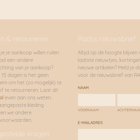
en & retouneren
Radijs nieuwsbrief
je je aankoop willen ruilen
Altijd op de hoogte blijven
had een andere
laatste nieuwtjes, kortinge
hting van je aankoop?
nieuwe artikelen? Meld je 
 15 dagen is het geen
voor de nieuwsbrief van RA
em om het (zo mogelijk) te
NAAM
of te retourneren. Laat dit
il
even aan ons weten.
aangepaste kleding
VOORNAAM
ACHTERNA
ren we andere
rvoorwaarden.
E-MAILADRES
gestelde vragen