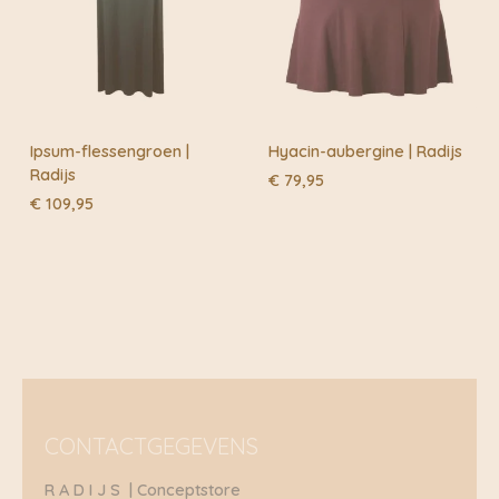
Ipsum-flessengroen |
Hyacin-aubergine | Radijs
Radijs
€
79,95
€
109,95
CONTACTGEGEVENS
R A D I J S | Conceptstore