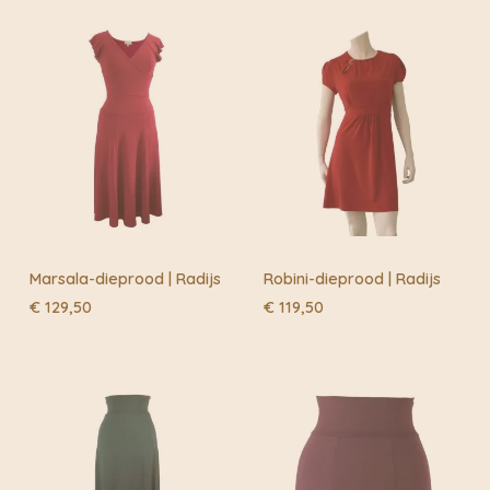
Buiten de fietskoeriersteden wordt het overgedragen
aan DHL of Post.nl
Marsala-dieprood | Radijs
Robini-dieprood | Radijs
€
129,50
€
119,50