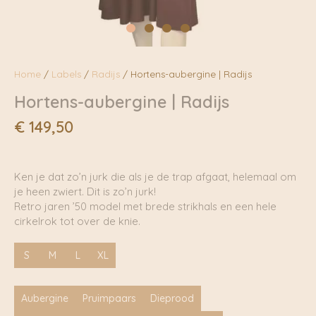
Home
/
Labels
/
Radijs
/ Hortens-aubergine | Radijs
Hortens-aubergine | Radijs
€
149,50
Ken je dat zo’n jurk die als je de trap afgaat, helemaal om
je heen zwiert. Dit is zo’n jurk!
Retro jaren ’50 model met brede strikhals en een hele
cirkelrok tot over de knie.
S
M
L
XL
Aubergine
Pruimpaars
Dieprood