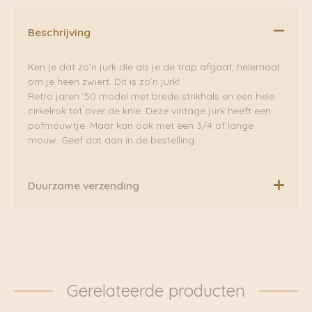
Beschrijving
Ken je dat zo’n jurk die als je de trap afgaat, helemaal
om je heen zwiert. Dit is zo’n jurk!
Retro jaren ’50 model met brede strikhals en een hele
cirkelrok tot over de knie. Deze vintage jurk heeft een
pofmouwtje. Maar kan ook met een 3/4 of lange
mouw. Geef dat aan in de bestelling.
Duurzame verzending
Boven de €75,00 rekenen wij geen extra verzendkosten.
Daarnaast verzenden wij ook al onze pakketten groen
via Fietskoeriers Zutphen. In samenwerking met
Fietskoeriers.nl hebben zij landelijke dekking. Waar
mogelijk worden onze pakketten dan ook
Gerelateerde producten
daadwerkelijk met de fiets bezorgd. Klik voor meer
informatie door naar: https://www.fietskoeriers.nl