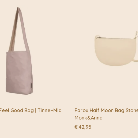
persoonlijk gevoel voo
volledig gepersonalisee
prachtig vervaardigde 
en bepaalde items die t
 Feel Good Bag | Tinne+Mia
Farou Half Moon Bag Stone
Monk&Anna
€
42,95