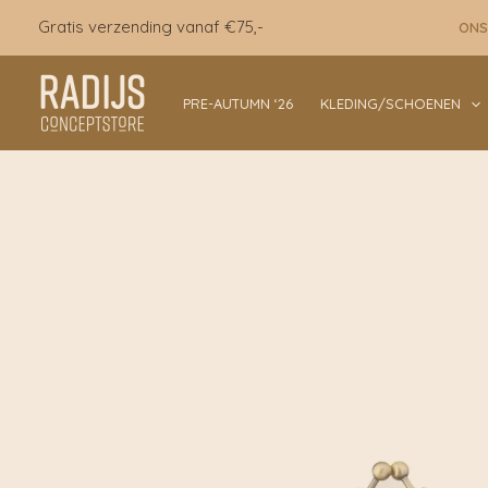
Ga
Gratis verzending vanaf €75,-
ONS
naar
de
inhoud
PRE-AUTUMN ‘26
KLEDING/SCHOENEN