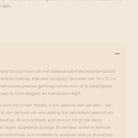
 skin.
 kleur Dusty Rose van het Deense label Becksöndergaard
erwetse charme. Met een compact formaat van 19 x 11 cm
ortemonnee precies genoeg ruimte voor al je belangrijke
wijl hij toch elegant en handzaam blijft.
cht bijzonder maakt, is het gebruik van eel skin – een
 is van de huid van een paling. Eel skin staat bekend om
igheid en duurzaamheid, wat ervoor zorgt dat deze
 tegen dagelijkse slijtage. Bovendien is het materiaal
portemonnee zich moeiteloos aanpast aan je (hand)tas.