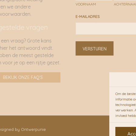
VOORNAAM
ACHTERNA
ren we andere
rvoorwaarden.
E-MAILADRES
gestelde vragen
 een vraag? Grote kans
 hier het antwoord vindt.
VERSTUREN
bben de meest gestelde
 voor je op een rijtje gezet.
BEKIJK ONZE FAQ'S
Om de beste 
informatie o
technologieë
verwerken. A
invloed hebb
Designed by Ontwerpunie
Acc