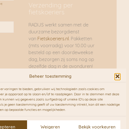
Verzending per
AM
fietskoeriers
RADIJS werkt samen met de
duurzame bezorgdienst
van
Fietskoeriers.nl
. Pakketten
(mits voorradig) voor 10.00 uur
besteld op een doordeweekse
dag, bezorgen zij soms nog op
dezelfde dag in de avonduren!
Brievenbuspakjes de volgende
Beheer toestemming
dag. En waar mogelijk ook echt
op de fiets!!
ervaringen te bieden, gebruiken wij technologieën zoals cookies om
ver je apparaat op te slaan en/of te raadplegen. Door in te stemmen met deze
n kunnen wij gegevens zoals surfgedrag of unieke ID's op deze site
ls je geen toestemming geeft of uw toestemming intrekt, kan dit een nadelige
en op bepaalde functies en mogelijkheden.
epteren
Weigeren
Bekijk voorkeuren