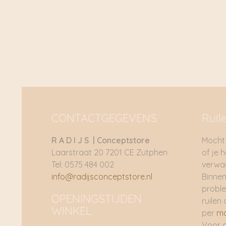
CONTACTGEGEVENS
Ruil
R A D I J S | Conceptstore
Mocht 
Laarstraat 20 7201 CE Zutphen
of je 
Tel: 0575 484 002
verwac
info@radijsconceptstore.nl
Binnen
proble
OPENINGSTIJDEN
ruilen 
WINKEL
per
ma
Voor 