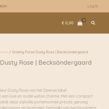
Log In
UBON
Zoeken
€
0,00
assen
/ Granny Purse Dusty Rose | Becksöndergaard
 Dusty Rose | Becksöndergaard
kleur Dusty Rose van het Deense label
 een luxe en ouderwetse charme. Met een compact
biedt deze stijlvolle portemonnee precies genoeg
grijke pasjes en muntgeld. Gemaakt van het bijzondere