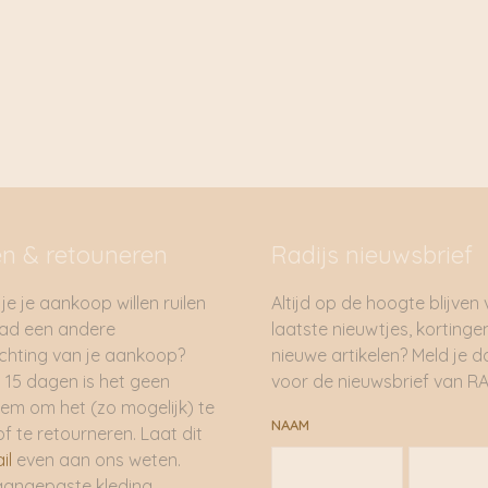
en & retouneren
Radijs nieuwsbrief
je je aankoop willen ruilen
Altijd op de hoogte blijven
had een andere
laatste nieuwtjes, kortinge
hting van je aankoop?
nieuwe artikelen? Meld je 
 15 dagen is het geen
voor de nieuwsbrief van RA
em om het (zo mogelijk) te
NAAM
of te retourneren. Laat dit
il
even aan ons weten.
aangepaste kleding