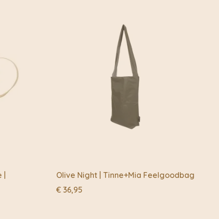
r stijl, vertegenwoordigt Becksöndergaard kansen om een ​​
rde look samen te stellen. Ze bieden collecties boordevol
items, van portemonnees en tassen tot sokken en sjaals,
e belangrijk lijken om te missen.
 |
Olive Night | Tinne+Mia Feelgoodbag
€
36,95