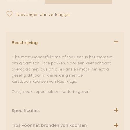
|
Rustik
Toevoegen aan verlanglijst
Lys
aantal
Beschrijving
‘The most wonderful time of the year’ is het moment
om gigantisch uit te pakken. Voor één keer schaadt
overdaad niet, dus grijp je kans en maak het extra
gezellig dit jaar in kleine kring met de
kerstboomkaarsen van Rustik Lys.
Ze zijn ook super leuk om kado te geven!
Specificaties
Deze kaars is Vegan
Tips voor het branden van kaarsen