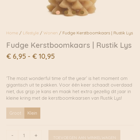
Home
/
Lifestyle
/
Wonen
/ Fudge Kerstboomkaars | Rustik Lys
Fudge Kerstboomkaars | Rustik Lys
Prijsklasse:
€
6,95
-
€
10,95
€ 6,95
tot
€ 10,95
‘The most wonderful time of the year’ is het moment om
gigantisch uit te pakken. Voor één keer schaadt overdaad
niet, dus grijp je kans en maak het extra gezellig dit jaar in
kleine kring met de kerstboomkaarsen van Rustik Lys!
Groot
Klein
Fudge
-
+
TOEVOEGEN AAN WINKELWAGEN
Kerstboomkaars