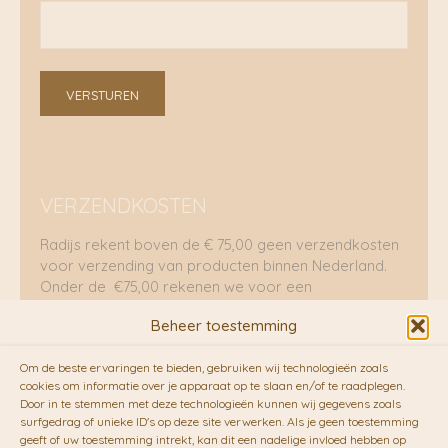
VERSTUREN
VERZENDKOSTEN
Radijs rekent boven de € 75,00 geen verzendkosten
voor verzending van producten binnen Nederland.
Onder de €75,00 rekenen we voor een
brievenbuspakje €5,70 en voor een pakket €8,95.
Beheer toestemming
Verzending per fietskoeriers
Om de beste ervaringen te bieden, gebruiken wij technologieën zoals
RADIJS werkt samen met de duurzame bezorgdienst
cookies om informatie over je apparaat op te slaan en/of te raadplegen.
Door in te stemmen met deze technologieën kunnen wij gegevens zoals
van
Fietskoeriers.nl
. Pakketten (mits voorradig) voor
surfgedrag of unieke ID's op deze site verwerken. Als je geen toestemming
10.00 uur besteld op een doordeweekse dag,
geeft of uw toestemming intrekt, kan dit een nadelige invloed hebben op