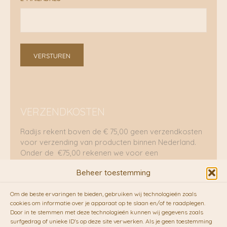
VERSTUREN
VERZENDKOSTEN
Radijs rekent boven de € 75,00 geen verzendkosten
voor verzending van producten binnen Nederland.
Onder de €75,00 rekenen we voor een
brievenbuspakje €5,70 en voor een pakket €8,95.
Beheer toestemming
Verzending per fietskoeriers
Om de beste ervaringen te bieden, gebruiken wij technologieën zoals
RADIJS werkt samen met de duurzame bezorgdienst
cookies om informatie over je apparaat op te slaan en/of te raadplegen.
Door in te stemmen met deze technologieën kunnen wij gegevens zoals
van
Fietskoeriers.nl
. Pakketten (mits voorradig) voor
surfgedrag of unieke ID's op deze site verwerken. Als je geen toestemming
10.00 uur besteld op een doordeweekse dag,