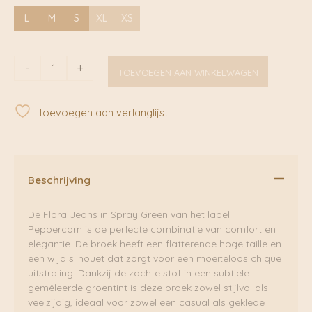
L
M
S
XL
XS
Flora
-
+
TOEVOEGEN AAN WINKELWAGEN
Jeans
Spray
Green
Toevoegen aan verlanglijst
|
Peppercorn
aantal
Beschrijving
De Flora Jeans in Spray Green van het label
Peppercorn is de perfecte combinatie van comfort en
elegantie. De broek heeft een flatterende hoge taille en
een wijd silhouet dat zorgt voor een moeiteloos chique
uitstraling. Dankzij de zachte stof in een subtiele
gemêleerde groentint is deze broek zowel stijlvol als
veelzijdig, ideaal voor zowel een casual als geklede