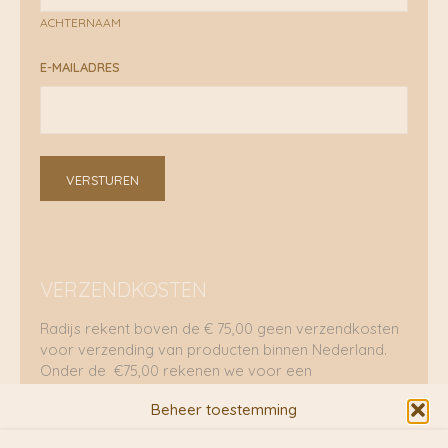
ACHTERNAAM
E-MAILADRES
VERSTUREN
VERZENDKOSTEN
Radijs rekent boven de € 75,00 geen verzendkosten
voor verzending van producten binnen Nederland.
Onder de €75,00 rekenen we voor een
brievenbuspakje €5,70 en voor een pakket €8,95.
Beheer toestemming
Verzending per fietskoeriers