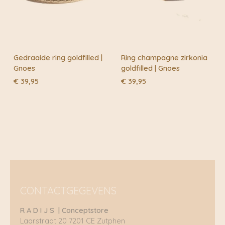
Gedraaide ring goldfilled |
Ring champagne zirkonia
Gnoes
goldfilled | Gnoes
€
39,95
€
39,95
CONTACTGEGEVENS
R A D I J S | Conceptstore
Laarstraat 20 7201 CE Zutphen