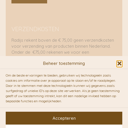
VERZENDKOSTEN
Radijs rekent boven de € 75,00 geen verzendkosten
voor verzending van producten binnen Nederland.
Onder de €75,00 rekenen we voor een
brievenbuspakje €5,70 en voor een pakket €8,95.
Beheer toestemming
Verzending per fietskoeriers
Om de beste ervaringen te bieden, gebruiken wij technologieën zoals
RADIJS werkt samen met de duurzame bezorgdienst
cookies om informatie over je apparaat op te slaan en/of te raadplegen.
Door in te stemmen met deze technologieën kunnen wij gegevens zoals
van
Fietskoeriers.nl
. Pakketten (mits voorradig) voor
surfgedrag of unieke ID's op deze site verwerken. Als je geen toestemming
10.00 uur besteld op een doordeweekse dag,
geeft of uw toestemming intrekt, kan dit een nadelige invloed hebben op
bezorgen zij soms nog op dezelfde dag in de
bepaalde functies en mogelijkheden.
avonduren! Brievenbuspakjes de volgende dag. En
waar mogelijk ook echt op de fiets!!
Accepteren