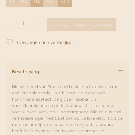
+0
+1.0
+1.5
+2.5
+3.0
Eyewonder
-
+
TOEVOEGEN AAN WINKELWAGEN
Misty
cognac
|
Toevoegen aan verlanglijst
Frank
&
Lucie
aantal
Beschrijving
Nieuw model van Frank and Lucie. Heel vrouwelijk met
een iets oplopende lijn. Chic zoals altijd en van
handmade acetaat. De glazen hebben als
vanzelfsprekend een perfect blauwlicht filter, ideaal
voor wie (te) vaak op zijn smartphone kijkt en dus snel
vermoeide ogen heeft. Let ook op de luxe details als de
ronde schroefjes op voorzijde en zijkant. Uiteraard
heeft de Eyewonder een flexveer waardoor ze