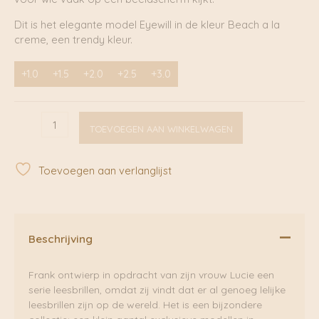
Dit is het elegante model Eyewill in de kleur Beach a la
creme, een trendy kleur.
+1.0
+1.5
+2.0
+2.5
+3.0
Eyewill
TOEVOEGEN AAN WINKELWAGEN
Beach
a
la
Toevoegen aan verlanglijst
Creme
|
Frank
&
Lucie
Beschrijving
aantal
Frank ontwierp in opdracht van zijn vrouw Lucie een
serie leesbrillen, omdat zij vindt dat er al genoeg lelijke
leesbrillen zijn op de wereld. Het is een bijzondere