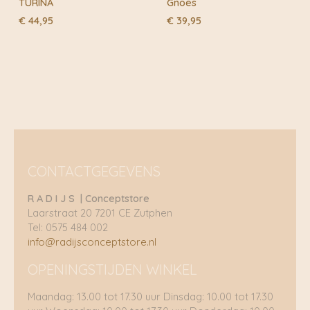
TURINA
Gnoes
moeten jullie brillen ook heten. Aldus geschiedde.
€
44,95
€
39,95
CONTACTGEGEVENS
R A D I J S | Conceptstore
Laarstraat 20 7201 CE Zutphen
Tel: 0575 484 002
info@radijsconceptstore.nl
OPENINGSTIJDEN WINKEL
Maandag: 13.00 tot 17.30 uur Dinsdag: 10.00 tot 17.30