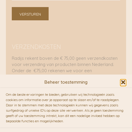
VERSTUREN
VERZENDKOSTEN
Radijs rekent boven de € 75,00 geen verzendkosten
voor verzending van producten binnen Nederland.
Onder de €75,00 rekenen we voor een
brievenbuspakje €5,70 en voor een pakket €8,95.
Beheer toestemming
Verzending per fietskoeriers
Om de beste ervaringen te bieden, gebruiken wij technologieën zoals
RADIJS werkt samen met de duurzame bezorgdienst
cookies om informatie over je apparaat op te slaan en/of te raadplegen.
Door in te stemmen met deze technologieën kunnen wij gegevens zoals
van
Fietskoeriers.nl
. Pakketten (mits voorradig) voor
surfgedrag of unieke ID's op deze site verwerken. Als je geen toestemming
10.00 uur besteld op een doordeweekse dag,
geeft of uw toestemming intrekt, kan dit een nadelige invloed hebben op
bezorgen zij soms nog op dezelfde dag in de
bepaalde functies en mogelijkheden.
avonduren! Brievenbuspakjes de volgende dag. En
waar mogelijk ook echt op de fiets!!