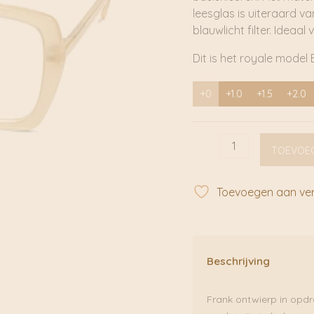
leesglas is uiteraard v
blauwlicht filter. Ideaa
Dit is het royale model 
+0
+1.0
+1.5
+2.0
Eyedentity
TOEVOE
White
Sand
|
Toevoegen aan verl
Frank
&
Lucie
aantal
Beschrijving
Frank ontwierp in opdra