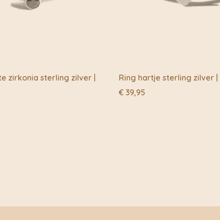
met de technologie va
Lucie bedacht de naam 
toepasselijk zijn. Het
acetaat de Eyecon. Luci
tijdloos, met een klei
voorlopig luistert hij na
e zirkonia sterling zilver |
Ring hartje sterling zilver 
Tja, en toen moest er 
€
39,95
Seemore was hun eerste
hun vrienden zeiden: nee
heten. Aldus geschiedd