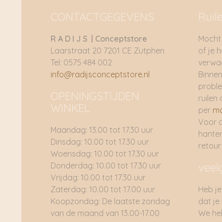
CONTACTGEGEVENS
Ruil
R A D I J S | Conceptstore
Mocht 
Laarstraat 20 7201 CE Zutphen
of je 
Tel: 0575 484 002
verwac
info@radijsconceptstore.nl
Binnen
proble
OPENINGSTIJDEN
ruilen 
WINKEL
per
ma
Voor 
Maandag: 13.00 tot 17.30 uur
hante
Dinsdag: 10.00 tot 17.30 uur
retou
Woensdag: 10.00 tot 17.30 uur
Donderdag: 10.00 tot 17.30 uur
veel
Vrijdag: 10.00 tot 17.30 uur
Zaterdag: 10.00 tot 17.00 uur
Heb je
Koopzondag: De laatste zondag
dat je
van de maand van 13.00-17.00
We he