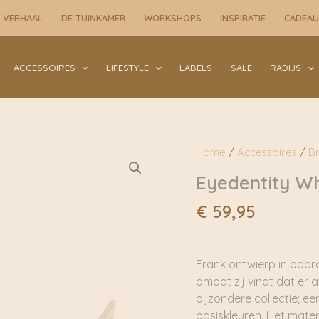
 VERHAAL
DE TUINKAMER
WORKSHOPS
INSPIRATIE
CADEA
ACCESSOIRES
LIFESTYLE
LABELS
SALE
RADIJS
Home
/
Accessoires
/
Br
Eyedentity Wh
€
59,95
Frank ontwierp in opdrac
omdat zij vindt dat er al
bijzondere collectie; ee
basiskleuren. Het mater