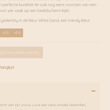
an perfecte kwaliteit én ook nog eens voorzien van een
l voor wie vaak op een beeldscherm kijkt.
Eyedentity in de kleur White Sand, een trendy kleur.
+2.5
+3.0
GEN AAN WINKELWAGEN
anglijst
cht van zijn vrouw Lucie een serie uniseks leesbrillen,