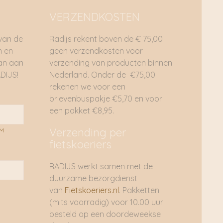
VERZENDKOSTEN
 van de
Radijs rekent boven de € 75,00
n en
geen verzendkosten voor
dan aan
verzending van producten binnen
DIJS!
Nederland. Onder de €75,00
rekenen we voor een
brievenbuspakje €5,70 en voor
een pakket €8,95.
Verzending per
AM
fietskoeriers
RADIJS werkt samen met de
duurzame bezorgdienst
van
Fietskoeriers.nl
. Pakketten
(mits voorradig) voor 10.00 uur
besteld op een doordeweekse