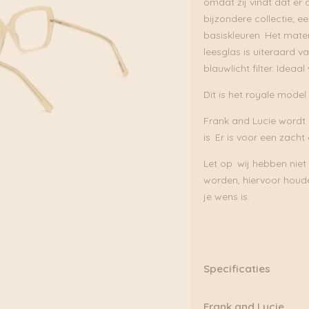
omdat zij vindt dat er a
bijzondere collectie; e
basiskleuren. Het mater
leesglas is uiteraard v
blauwlicht filter. Idea
Dit is het royale model
Frank and Lucie wordt g
is. Er is voor een zacht
Let op: wij hebben niet
worden, hiervoor houde
je wens is.
Specificaties
Merk: Frank and Lucie
Frank and Lucie