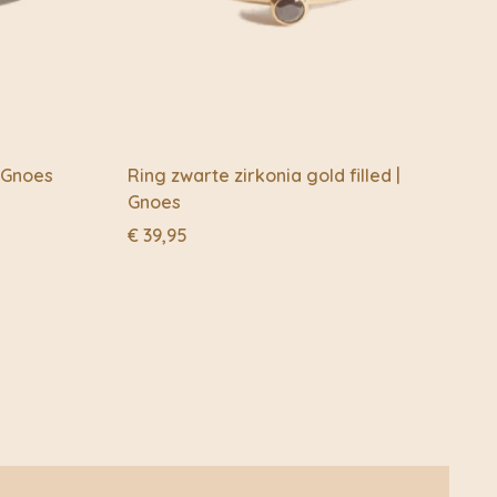
n morgen.
van elke bril afzonderlijk. Ze moesten grappig én
 ronde model heet Eyeglobe, het model met het dunnere
e heeft een heel duidelijke visie op de kleuren; klassiek en
ne twist. Frank bedacht nog wat andere varianten, maar
ar Lucie!
| Gnoes
Ring zwarte zirkonia gold filled |
Gnoes
nog een merknaam komen voor de leesbrillen. Mr. En Mrs.
 keus. Prima naam als je in de brillen zit nietwaar? Maar
€
39,95
, jullie zijn Frank and Lucie, zo moeten jullie brillen ook
e.