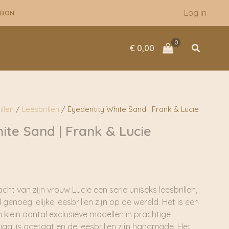
Log In
UBON
Zoeken
€
0,00
illen
/
Leesbrillen
/ Eyedentity White Sand | Frank & Lucie
ite Sand | Frank & Lucie
ht van zijn vrouw Lucie een serie uniseks leesbrillen,
 genoeg lelijke leesbrillen zijn op de wereld. Het is een
n klein aantal exclusieve modellen in prachtige
iaal is acetaat en de leesbrillen zijn handmade. Het