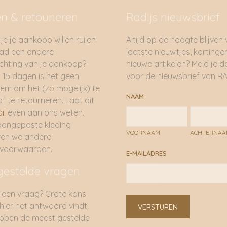
en & retouneren
Radijs nieuwsbrief
je je aankoop willen ruilen
Altijd op de hoogte blijven
had een andere
laatste nieuwtjes, kortinge
hting van je aankoop?
nieuwe artikelen? Meld je 
 15 dagen is het geen
voor de nieuwsbrief van RA
em om het (zo mogelijk) te
NAAM
of te retourneren. Laat dit
il
even aan ons weten.
aangepaste kleding
VOORNAAM
ACHTERNA
ren we andere
rvoorwaarden.
E-MAILADRES
gestelde vragen
 een vraag? Grote kans
 hier het antwoord vindt.
VERSTUREN
bben de meest gestelde