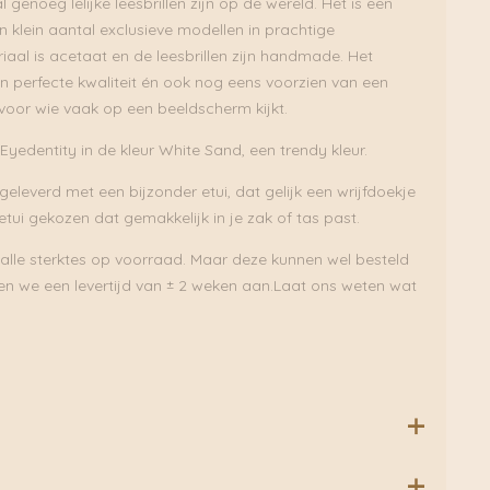
l genoeg lelijke leesbrillen zijn op de wereld. Het is een
en klein aantal exclusieve modellen in prachtige
iaal is acetaat en de leesbrillen zijn handmade. Het
an perfecte kwaliteit én ook nog eens voorzien van een
al voor wie vaak op een beeldscherm kijkt.
 Eyedentity in de kleur White Sand, een trendy kleur.
eleverd met een bijzonder etui, dat gelijk een wrijfdoekje
 etui gekozen dat gemakkelijk in je zak of tas past.
 alle sterktes op voorraad. Maar deze kunnen wel besteld
n we een levertijd van ± 2 weken aan.Laat ons weten wat