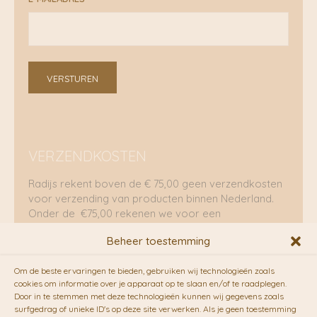
VERSTUREN
VERZENDKOSTEN
Radijs rekent boven de € 75,00 geen verzendkosten
voor verzending van producten binnen Nederland.
Onder de €75,00 rekenen we voor een
brievenbuspakje €5,70 en voor een pakket €8,95.
Beheer toestemming
Verzending per fietskoeriers
Om de beste ervaringen te bieden, gebruiken wij technologieën zoals
RADIJS werkt samen met de duurzame bezorgdienst
cookies om informatie over je apparaat op te slaan en/of te raadplegen.
Door in te stemmen met deze technologieën kunnen wij gegevens zoals
van
Fietskoeriers.nl
. Pakketten (mits voorradig) voor
surfgedrag of unieke ID's op deze site verwerken. Als je geen toestemming
10.00 uur besteld op een doordeweekse dag,