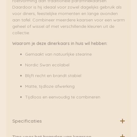
roetvorming dan traditionele paraffinekaarsen.
Daardoor is hij ideaal voor zowel dagelijks gebruik als
voor diners, feestelijke momenten en lange avonden
aan tafel. Combineer meerdere kaarsen voor een warm
geheel of wissel af met verschillende kleuren uit de
collectie.
Waarom je deze dinerkaars in huis wil hebben:
Gemaakt van natuurlijke stearine
Nordic Swan ecolabel
Blijft recht en brandt stabiel
Matte, tijdloze afwerking
Tijdloos en eenvoudig te combineren
Specificaties
Let op! De prijs is per stuk, ze worden alleen los
Tips voor het branden van kaarsen