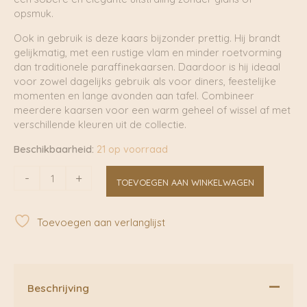
opsmuk.
Ook in gebruik is deze kaars bijzonder prettig. Hij brandt
gelijkmatig, met een rustige vlam en minder roetvorming
dan traditionele paraffinekaarsen. Daardoor is hij ideaal
voor zowel dagelijks gebruik als voor diners, feestelijke
momenten en lange avonden aan tafel. Combineer
meerdere kaarsen voor een warm geheel of wissel af met
verschillende kleuren uit de collectie.
Beschikbaarheid:
21 op voorraad
Dinerkaars
-
+
TOEVOEGEN AAN WINKELWAGEN
Stearine
Magnolia
|
Toevoegen aan verlanglijst
Rustik
Lys
aantal
Beschrijving