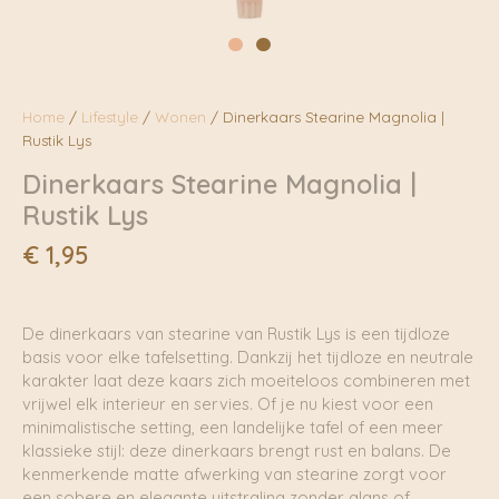
Home
/
Lifestyle
/
Wonen
/ Dinerkaars Stearine Magnolia |
Rustik Lys
Dinerkaars Stearine Magnolia |
Rustik Lys
€
1,95
De dinerkaars van stearine van
Rustik Lys
is een tijdloze
basis voor elke tafelsetting. Dankzij het tijdloze en neutrale
karakter laat deze kaars zich moeiteloos combineren met
vrijwel elk interieur en servies. Of je nu kiest voor een
minimalistische setting, een landelijke tafel of een meer
klassieke stijl: deze dinerkaars brengt rust en balans. De
kenmerkende matte afwerking van stearine zorgt voor
een sobere en elegante uitstraling zonder glans of