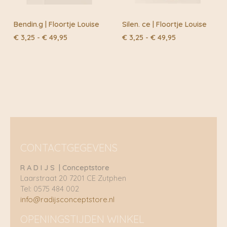
Bendin.g | Floortje Louise
Silen. ce | Floortje Louise
Prijsklasse:
Prijsklasse:
€
3,25
-
€
49,95
€
3,25
-
€
49,95
€ 3,25
€ 3,25
tot
tot
€ 49,95
€ 49,95
CONTACTGEGEVENS
R A D I J S | Conceptstore
Laarstraat 20 7201 CE Zutphen
Tel: 0575 484 002
info@radijsconceptstore.nl
OPENINGSTIJDEN WINKEL