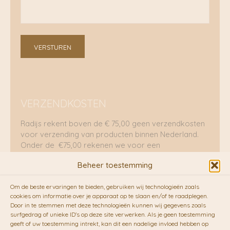
VERSTUREN
VERZENDKOSTEN
Radijs rekent boven de € 75,00 geen verzendkosten
voor verzending van producten binnen Nederland.
Onder de €75,00 rekenen we voor een
brievenbuspakje €5,70 en voor een pakket €8,95.
Beheer toestemming
Verzending per fietskoeriers
Om de beste ervaringen te bieden, gebruiken wij technologieën zoals
RADIJS werkt samen met de duurzame bezorgdienst
cookies om informatie over je apparaat op te slaan en/of te raadplegen.
Door in te stemmen met deze technologieën kunnen wij gegevens zoals
van
Fietskoeriers.nl
. Pakketten (mits voorradig) voor
surfgedrag of unieke ID's op deze site verwerken. Als je geen toestemming
10.00 uur besteld op een doordeweekse dag,
geeft of uw toestemming intrekt, kan dit een nadelige invloed hebben op
bezorgen zij soms nog op dezelfde dag in de